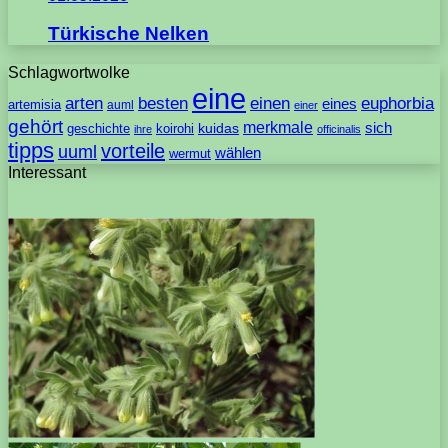
Türkische Nelken
Schlagwortwolke
eine
arten
besten
einen
euphorbia
eines
artemisia
auml
einer
gehört
merkmale
sich
geschichte
koirohi
kuidas
ihre
officinalis
tipps
vorteile
uuml
wählen
wermut
Interessant