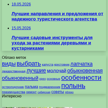
18.05.2026
Лучшие направления и предложения от
надежного туристического агентства
15.05.2026
Лучшие садовые инструменты для
ухода за растениями деревьями и
кустарниками
Облако меток
выбрать
виды
лапчатка
капуста
крестовник
лучшие
обыкновенная
молочай
лекарственная
особенности
обыкновенный
орех
основные
полынь
пальма
подмаренник
остролодочник
советы
преимущества
ремонт
сибирская
яблоко
Интересно