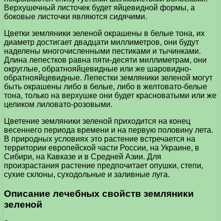
Верхушечный листочек будет яйцевидной формы, а
боковые листочки являются сидячими.
Цветки земляники зеленой окрашены в белые тона, их
диаметр достигает двадцати миллиметров, они будут
наделены многочисленными пестиками и тычинками.
Длина лепестков равна пяти-десяти миллиметрам, они
округлые, обратнояйцевидные или же шаровидно-
обратнояйцевидные. Лепестки земляники зеленой могут
быть окрашены либо в белые, либо в желтовато-белые
тона, только на верхушке они будет красноватыми или же
целиком лиловато-розовыми.
Цветение земляники зеленой приходится на конец
весеннего периода времени и на первую половину лета.
В природных условиях это растение встречается на
территории европейской части России, на Украине, в
Сибири, на Кавказе и в Средней Азии. Для
произрастания растение предпочитает опушки, степи,
сухие склоны, суходольные и заливные луга.
Описание лечебных свойств земляники
зеленой