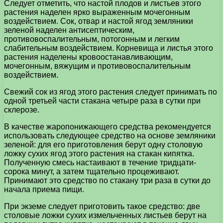
Следует отметить, что настой плодов и листьев этого
растения наделен ярко выраженным мочегонным
воздействием. Сок, отвар и настой ягод земляники
зеленой наделен антисептическим,
противовоспалительным, потогонным и легким
слабительным воздействием. Корневища и листья этого
растения наделены кровоостанавливающим,
мочегонным, вяжущим и противовоспалительным
воздействием.
Свежий сок из ягод этого растения следует принимать по
одной третьей части стакана четыре раза в сутки при
склерозе.
В качестве жаропонижающего средства рекомендуется
использовать следующее средство на основе земляники
зеленой: для его приготовления берут одну столовую
ложку сухих ягод этого растения на стакан кипятка.
Полученную смесь настаивают в течение тридцати-
сорока минут, а затем тщательно процеживают.
Принимают это средство по стакану три раза в сутки до
начала приема пищи.
При экземе следует приготовить такое средство: две
столовые ложки сухих измельченных листьев берут на