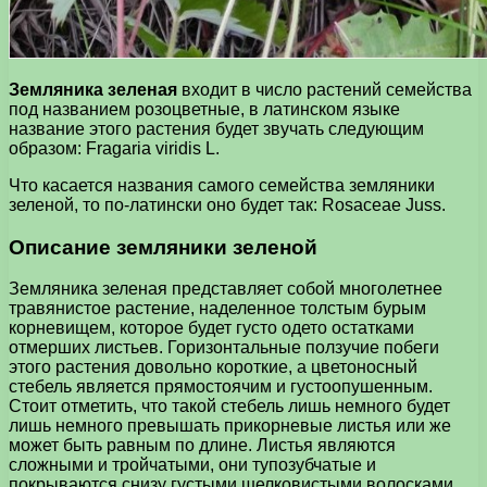
Земляника зеленая
входит в число растений семейства
под названием розоцветные, в латинском языке
название этого растения будет звучать следующим
образом: Fragaria viridis L.
Что касается названия самого семейства земляники
зеленой, то по-латински оно будет так: Rosaceae Juss.
Описание земляники зеленой
Земляника зеленая представляет собой многолетнее
травянистое растение, наделенное толстым бурым
корневищем, которое будет густо одето остатками
отмерших листьев. Горизонтальные ползучие побеги
этого растения довольно короткие, а цветоносный
стебель является прямостоячим и густоопушенным.
Стоит отметить, что такой стебель лишь немного будет
лишь немного превышать прикорневые листья или же
может быть равным по длине. Листья являются
сложными и тройчатыми, они тупозубчатые и
покрываются снизу густыми шелковистыми волосками.