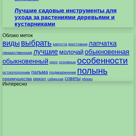
Лучшие садовые инструменты для
ухода за растениями деревьями и
кустарниками
Облако меток
выбрать
виды
лапчатка
капуста
крестовник
лучшие
обыкновенная
молочай
лекарственная
особенности
обыкновенный
орех
основные
полынь
пальма
подмаренник
остролодочник
советы
преимущества
ремонт
сибирская
яблоко
Интересно