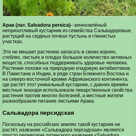
Арак (лат. Salvadora persica)
– вечнозелёный
неприхотливый кустарник из семейства Сальвадоровые,
растущий на скудных почвах пустынь и глинистых
участках.
Это не мешает растению запасать в своих корнях,
стеблях, листьях и плодах большое количество активных
веществ, способных поддерживать здоровье человека.
Растение похоже на природную кладовую антибиотиков.
В Пакистане и Индии, в ряде стран Ближнего Востока и
на северо-восточной кромке Африканского континента,
где растёт этот уникальный кустарник, с давних времён
местные знахари использовали лекарственные свойства
растения против многих болезней, а местные жители
разнообразили питание листьями Арака.
Сальвадора персидская
Поскольку на российских землях такой кустарник не
растёт, название «Сальвадора персидская» является
просто переводом латинского названия «Salvadora