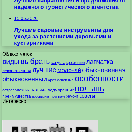
Лучшие направления и предложения от
надежного туристического агентства
15.05.2026
Лучшие садовые инструменты для
ухода за растениями деревьями и
кустарниками
Облако меток
выбрать
виды
лапчатка
капуста
крестовник
лучшие
обыкновенная
молочай
лекарственная
особенности
обыкновенный
орех
основные
полынь
пальма
подмаренник
остролодочник
советы
преимущества
ремонт
просвирник
прострел
Интересно