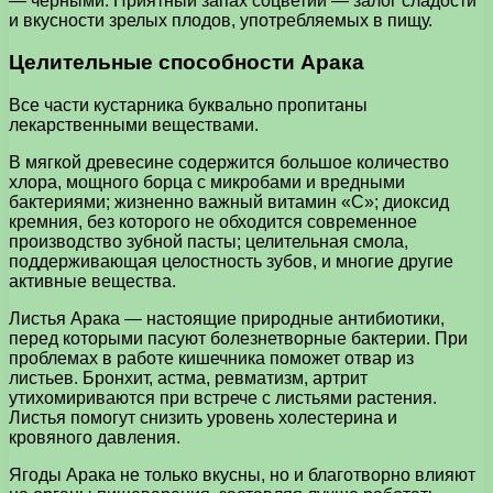
— чёрными. Приятный запах соцветий — залог сладости
и вкусности зрелых плодов, употребляемых в пищу.
Целительные способности Арака
Все части кустарника буквально пропитаны
лекарственными веществами.
В мягкой древесине содержится большое количество
хлора, мощного борца с микробами и вредными
бактериями; жизненно важный витамин «С»; диоксид
кремния, без которого не обходится современное
производство зубной пасты; целительная смола,
поддерживающая целостность зубов, и многие другие
активные вещества.
Листья Арака — настоящие природные антибиотики,
перед которыми пасуют болезнетворные бактерии. При
проблемах в работе кишечника поможет отвар из
листьев. Бронхит, астма, ревматизм, артрит
утихомириваются при встрече с листьями растения.
Листья помогут снизить уровень холестерина и
кровяного давления.
Ягоды Арака не только вкусны, но и благотворно влияют