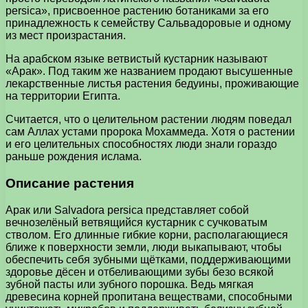
persica», присвоенное растению ботаниками за его
принадлежность к семейству Сальвадоровые и одному
из мест произрастания.
На арабском языке ветвистый кустарник называют
«Арак». Под таким же названием продают высушенные
лекарственные листья растения бедуины, проживающие
на территории Египта.
Считается, что о целительном растении людям поведал
сам Аллах устами пророка Мохаммеда. Хотя о растении
и его целительных способностях люди знали гораздо
раньше рождения ислама.
Описание растения
Арак или Salvadora persica представляет собой
вечнозелёный ветвящийся кустарник с сучковатым
стволом. Его длинные гибкие корни, располагающиеся
ближе к поверхности земли, люди выкапывают, чтобы
обеспечить себя зубными щётками, поддерживающими
здоровье дёсен и отбеливающими зубы безо всякой
зубной пасты или зубного порошка. Ведь мягкая
древесина корней пропитана веществами, способными