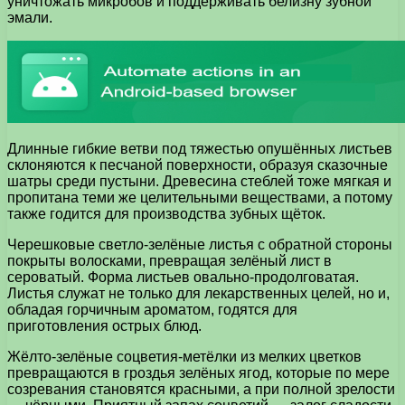
уничтожать микробов и поддерживать белизну зубной
эмали.
Длинные гибкие ветви под тяжестью опушённых листьев
склоняются к песчаной поверхности, образуя сказочные
шатры среди пустыни. Древесина стеблей тоже мягкая и
пропитана теми же целительными веществами, а потому
также годится для производства зубных щёток.
Черешковые светло-зелёные листья с обратной стороны
покрыты волосками, превращая зелёный лист в
сероватый. Форма листьев овально-продолговатая.
Листья служат не только для лекарственных целей, но и,
обладая горчичным ароматом, годятся для
приготовления острых блюд.
Жёлто-зелёные соцветия-метёлки из мелких цветков
превращаются в гроздья зелёных ягод, которые по мере
созревания становятся красными, а при полной зрелости