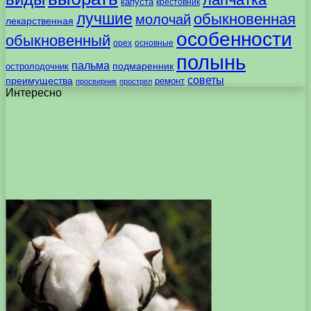
капуста
крестовник
лучшие
обыкновенная
молочай
лекарственная
особенности
обыкновенный
орех
основные
полынь
пальма
подмаренник
остролодочник
советы
преимущества
ремонт
просвирник
прострел
Интересно