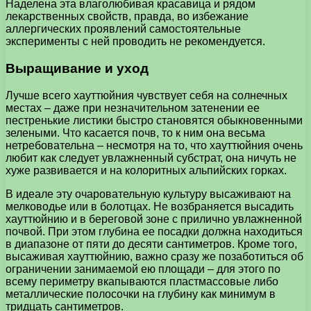
Наделена эта влаголюбивая красавица и рядом
лекарственных свойств, правда, во избежание
аллергических проявлений самостоятельные
эксперименты с ней проводить не рекомендуется.
Выращивание и уход
Лучше всего хауттюйния чувствует себя на солнечных
местах – даже при незначительном затенении ее
пестренькие листики быстро становятся обыкновенными
зелеными. Что касается почв, то к ним она весьма
нетребовательна – несмотря на то, что хауттюйния очень
любит как следует увлажненный субстрат, она ничуть не
хуже развивается и на колоритных альпийских горках.
В идеале эту очаровательную культуру высаживают на
мелководье или в болотцах. Не возбраняется высадить
хауттюйнию и в береговой зоне с прилично увлажненной
почвой. При этом глубина ее посадки должна находиться
в диапазоне от пяти до десяти сантиметров. Кроме того,
высаживая хауттюйнию, важно сразу же позаботиться об
ограничении занимаемой ею площади – для этого по
всему периметру вкапываются пластмассовые либо
металлические полосочки на глубину как минимум в
тридцать сантиметров.