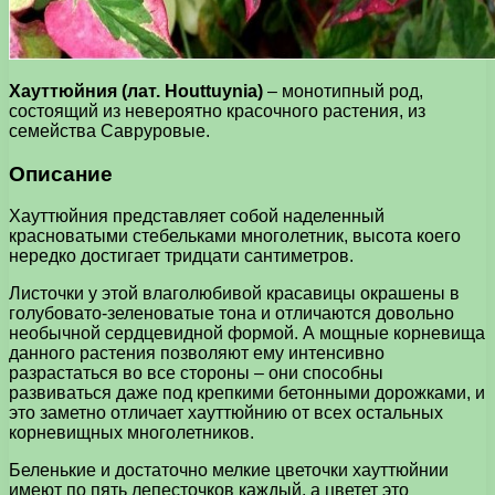
Хауттюйния (лат. Houttuynia)
– монотипный род,
состоящий из невероятно красочного растения, из
семейства Савруровые.
Описание
Хауттюйния представляет собой наделенный
красноватыми стебельками многолетник, высота коего
нередко достигает тридцати сантиметров.
Листочки у этой влаголюбивой красавицы окрашены в
голубовато-зеленоватые тона и отличаются довольно
необычной сердцевидной формой. А мощные корневища
данного растения позволяют ему интенсивно
разрастаться во все стороны – они способны
развиваться даже под крепкими бетонными дорожками, и
это заметно отличает хауттюйнию от всех остальных
корневищных многолетников.
Беленькие и достаточно мелкие цветочки хауттюйнии
имеют по пять лепесточков каждый, а цветет это