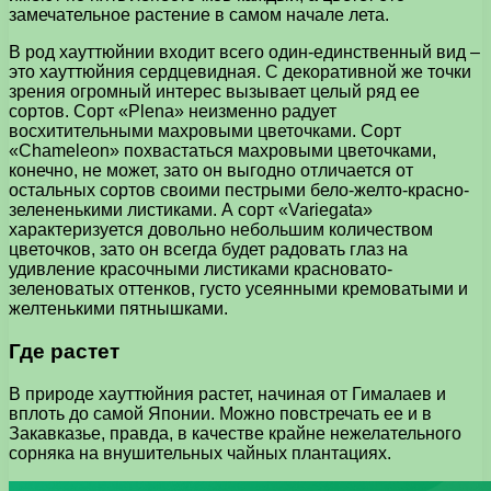
замечательное растение в самом начале лета.
В род хауттюйнии входит всего один-единственный вид –
это хауттюйния сердцевидная. С декоративной же точки
зрения огромный интерес вызывает целый ряд ее
сортов. Сорт «Plena» неизменно радует
восхитительными махровыми цветочками. Сорт
«Chameleon» похвастаться махровыми цветочками,
конечно, не может, зато он выгодно отличается от
остальных сортов своими пестрыми бело-желто-красно-
зелененькими листиками. А сорт «Variegata»
характеризуется довольно небольшим количеством
цветочков, зато он всегда будет радовать глаз на
удивление красочными листиками красновато-
зеленоватых оттенков, густо усеянными кремоватыми и
желтенькими пятнышками.
Где растет
В природе хауттюйния растет, начиная от Гималаев и
вплоть до самой Японии. Можно повстречать ее и в
Закавказье, правда, в качестве крайне нежелательного
сорняка на внушительных чайных плантациях.