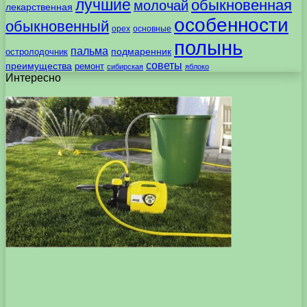
лучшие
обыкновенная
молочай
лекарственная
особенности
обыкновенный
орех
основные
полынь
пальма
подмаренник
остролодочник
советы
преимущества
ремонт
сибирская
яблоко
Интересно