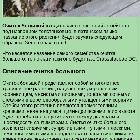
Очиток большой
входит в число растений семейства
под названием толстянковые, в латинском языке
название этого растения будет звучать следующим
образом: Sedum maximum L.
Что касается названия самого семейства очитка
большого, то по-латински оно будет так: Crassulaceae DC.
Описание очитка большого
Очиток большой представляет собой многолетнее
травянистое растение, наделенное укороченным
корневищем, мясистыми листьями, толстыми сочными
стеблями и веретенообразными утолщенными корнями.
Стебли этого растения являются прямостоячими,
крепкими, неветвящимся, цилиндрическими, а их высота
будет колебаться в промежутке между двадцати и
шестидесяти сантиметрами. Листья очитка большого
являются сидячими, супротивными, тупыми, плоскими,
неясновыемчатыми и продолговато-эллиптическими, их
длина равна двум-тринадцати сантиметрами, а ширина