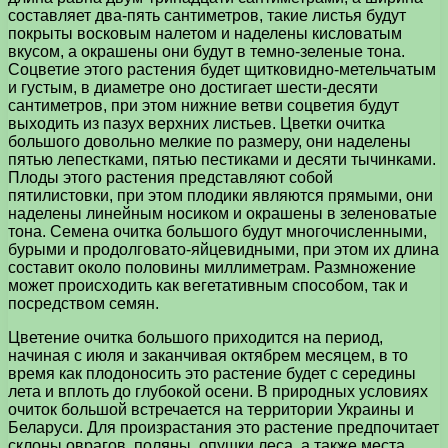
составляет два-пять сантиметров, такие листья будут
покрыты восковым налетом и наделены кисловатым
вкусом, а окрашены они будут в темно-зеленые тона.
Соцветие этого растения будет щитковидно-метельчатым
и густым, в диаметре оно достигает шести-десяти
сантиметров, при этом нижние ветви соцветия будут
выходить из пазух верхних листьев. Цветки очитка
большого довольно мелкие по размеру, они наделены
пятью лепестками, пятью пестиками и десяти тычинками.
Плоды этого растения представляют собой
пятилистовки, при этом плодики являются прямыми, они
наделены линейным носиком и окрашены в зеленоватые
тона. Семена очитка большого будут многочисленными,
бурыми и продолговато-яйцевидными, при этом их длина
составит около половины миллиметрам. Размножение
может происходить как вегетативным способом, так и
посредством семян.
Цветение очитка большого приходится на период,
начиная с июля и заканчивая октябрем месяцем, в то
время как плодоносить это растение будет с середины
лета и вплоть до глубокой осени. В природных условиях
очиток большой встречается на территории Украины и
Беларуси. Для произрастания это растение предпочитает
склоны оврагов, поляны, опушки леса, а также места