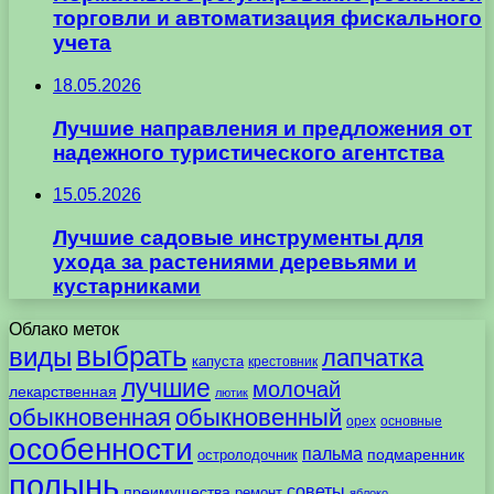
торговли и автоматизация фискального
учета
18.05.2026
Лучшие направления и предложения от
надежного туристического агентства
15.05.2026
Лучшие садовые инструменты для
ухода за растениями деревьями и
кустарниками
Облако меток
выбрать
виды
лапчатка
капуста
крестовник
лучшие
молочай
лекарственная
лютик
обыкновенная
обыкновенный
орех
основные
особенности
пальма
подмаренник
остролодочник
полынь
советы
преимущества
ремонт
яблоко