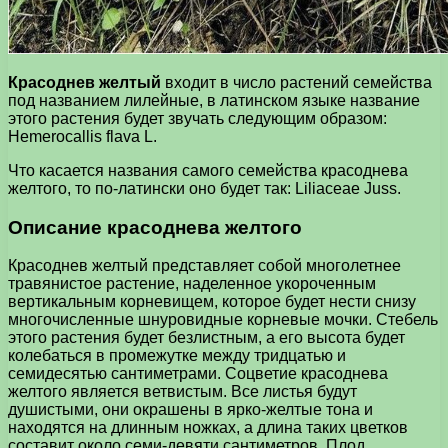
Красоднев желтый
входит в число растений семейства
под названием лилейные, в латинском языке название
этого растения будет звучать следующим образом:
Hemerocallis flava L.
Что касается названия самого семейства красоднева
желтого, то по-латински оно будет так: Liliaceae Juss.
Описание красоднева желтого
Красоднев желтый представляет собой многолетнее
травянистое растение, наделенное укороченным
вертикальным корневищем, которое будет нести снизу
многочисленные шнуровидные корневые мочки. Стебель
этого растения будет безлистным, а его высота будет
колебаться в промежутке между тридцатью и
семидесятью сантиметрами. Соцветие красоднева
желтого является ветвистым. Все листья будут
душистыми, они окрашены в ярко-желтые тона и
находятся на длинным ножках, а длина таких цветков
составит около семи-девяти сантиметров. Плод