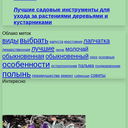
Лучшие садовые инструменты для
ухода за растениями деревьями и
кустарниками
Облако меток
выбрать
виды
лапчатка
капуста
крестовник
лучшие
молочай
лекарственная
лютик
обыкновенная
обыкновенный
орех
основные
особенности
пальма
подмаренник
остролодочник
полынь
советы
преимущества
ремонт
сибирская
Интересно