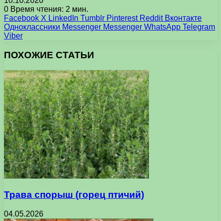
10.10.2020
0
Время чтения: 2 мин.
Facebook
X
LinkedIn
Tumblr
Pinterest
Reddit
Вконтакте
Одноклассники
Messenger
Messenger
WhatsApp
Telegram
Viber
ПОХОЖИЕ СТАТЬИ
Трава спорыш (горец птичий)
04.05.2026