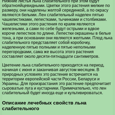
Нижние листья льна слабительного при этом будут
обратнояйцевидными. Цветки этого растения мелкие по
размеру, они наделены желтой серединкой, а по окрасу
являются белыми. Лен слабительный наделен пятью
чашелистиками, лепестками, тычинками и столбиками.
Чашелистики этого растения по краям являются
железными, а сами по себе будут острыми и вдвое
короче лепестков по длине. Лепестки окрашены в белые
тона, а при основании они являются желтыми. Плод льна
слабительного представляет собой коробочку,
наделенную пятью полными и пятью неполными
перегородками, сама же высота этого растения
составляет около десяти-пятнадцати сантиметров.
Цветение льна слабительного приходится на период,
начиная с июня и заканчивая августом месяцем. В
природных условиях это растение встречается на
территории европейской части России, Беларуси и
Украины. Для произрастания это растение предпочитает
сыроватые луга и кустарники. Примечательно, что лен
слабительный будет иногда еще и культивироваться.
Описание лечебных свойств льна
слабительного