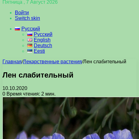
Пятница , 7 Август 2026
Войти
Switch skin
Русский
Русский
English
Deutsch
Eesti
Главная
/
Лекарственные растения
/
Лен слабительный
Лен слабительный
10.10.2020
0
Время чтения: 2 мин.