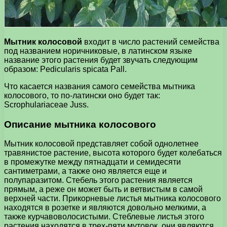
Мытник колосовой
входит в число растений семейства
под названием норичниковые, в латинском языке
название этого растения будет звучать следующим
образом: Pedicularis spicata Pall.
Что касается названия самого семейства мытника
колосового, то по-латински оно будет так:
Scrophulariaceae Juss.
Описание мытника колосового
Мытник колосовой представляет собой однолетнее
травянистое растение, высота которого будет колебаться
в промежутке между пятнадцати и семидесяти
сантиметрами, а также оно является еще и
полупаразитом. Стебель этого растения является
прямым, а реже он может быть и ветвистым в самой
верхней части. Прикорневые листья мытника колосового
находятся в розетке и являются довольно мелкими, а
также курчавоволосистыми. Стеблевые листья этого
растения находятся в трех-пяти мутовок, они являются