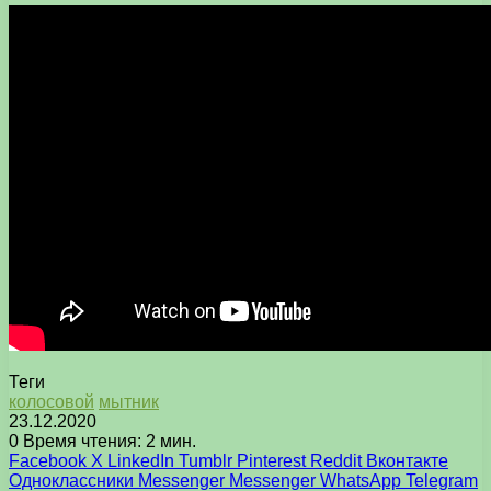
Теги
колосовой
мытник
23.12.2020
0
Время чтения: 2 мин.
Facebook
X
LinkedIn
Tumblr
Pinterest
Reddit
Вконтакте
Одноклассники
Messenger
Messenger
WhatsApp
Telegram