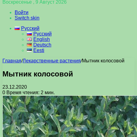
Воскресенье , 9 Август 2026
Войти
Switch skin
Русский
Русский
English
Deutsch
Eesti
Главная
/
Лекарственные растения
/
Мытник колосовой
Мытник колосовой
23.12.2020
0
Время чтения: 2 мин.