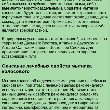
либо выемчато-глубоко-перисто-лопастными, либо
выемчато-перисто-раздельными. Соцветие мытника
колосового будет головчатым, венчик же окрашен в ярко-
пурпурные тона, его длина составляет около двенадцати-
семнадцати миллиметров. Примечательно, что шлем
этого растения не наделен носиком, очень широкая губа
является трехлопастной.
В природных условиях мытник колосовой встречается на
территории Дальнего Востока, а также в Даурском и
Ангаро-Саянском районе Восточной Сибири. Для
произрастания это растение предпочитает заросли
кустарников и луга.
Описание лечебных свойств мытника
колосового
Мытник колосовой наделен весьма ценными целебными
свойствами, при этом с лечебной целью рекомендуется
использовать цветки этого растения. Наличие столь
ценных целебных свойств рекомендуется объяснять
содержанием в составе этого растения алкалоидов,
сапонинов и следующих флавоноидов: в гидролизате
лютеолина, кемпферола, апигенина и кверцетина. В