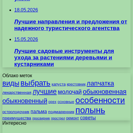
18.05.2026
Лучшие направления и предложения от
надежного туристического агентства
15.05.2026
Лучшие садовые инструменты для
ухода за растениями деревьями и
кустарниками
Облако меток
выбрать
виды
лапчатка
капуста
крестовник
лучшие
обыкновенная
молочай
лекарственная
особенности
обыкновенный
орех
основные
полынь
пальма
подмаренник
остролодочник
советы
преимущества
ремонт
просвирник
прострел
Интересно