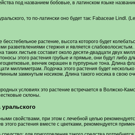
ейства под названием бобовые, в латинском языке название
льского, то по-латински оно будет так: Fabaceae Lindl. (Le
 бесстебельное растение, высота которого будет колебать
ыми разветвлениями стержня и является слабоволосистым. 
на таких листьев составит около десяти-двадцати двух ми
тоносы этого растения грубые и прямые, они будут либо дл
огоцветковые, венчик окрашен в пурпурные тона. Длина фл
ати миллиметрам. Лодочка этого растения будет несколько
линным замкнутым носиком. Длина такого носика в свою оч
иродных условиях это растение встречается в Волжско-Кам
вестковые склоны.
 уральского
ми свойствами, при этом с лечебной целью рекомендуется 
в этого растения вместе с цветками, рекомендуется примен
редство: для приготовления такого средства потребуется 