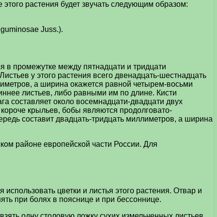
 этого растения будет звучать следующим образом:
guminosae Juss.).
ся в промежутке между пятнадцати и тридцати
Листьев у этого растения всего двенадцать-шестнадцать
ллиметров, а ширина окажется равной четырем-восьми
иннее листьев, либо равными им по длине. Кисти
ага составляет около восемнадцати-двадцати двух
 короче крыльев, бобы являются продолговато-
ередь составит двадцать-тридцать миллиметров, а ширина
ском районе европейской части России. Для
использовать цветки и листья этого растения. Отвар и
ять при болях в пояснице и при бессоннице.
взять одну столовую ложку сухих измельченных листьев