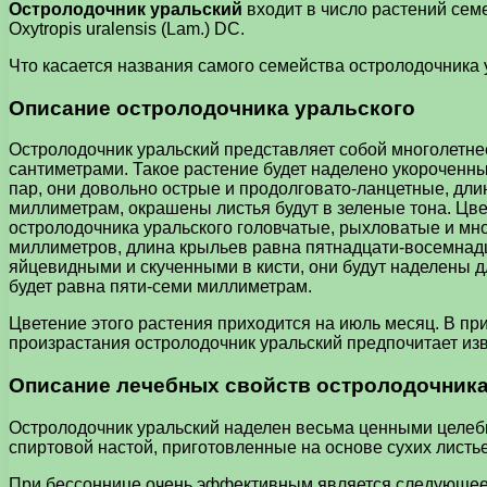
Остролодочник уральский
входит в число растений сем
Oxytropis uralensis (Lam.) DC.
Что касается названия самого семейства остролодочника ура
Описание остролодочника уральского
Остролодочник уральский представляет собой многолетнее
сантиметрами. Такое растение будет наделено укороченн
пар, они довольно острые и продолговато-ланцетные, дли
миллиметрам, окрашены листья будут в зеленые тона. Цве
остролодочника уральского головчатые, рыхловатые и мн
миллиметров, длина крыльев равна пятнадцати-восемнадц
яйцевидными и скученными в кисти, они будут наделены д
будет равна пяти-семи миллиметрам.
Цветение этого растения приходится на июль месяц. В пр
произрастания остролодочник уральский предпочитает из
Описание лечебных свойств остролодочника
Остролодочник уральский наделен весьма ценными целебны
спиртовой настой, приготовленные на основе сухих листье
При бессоннице очень эффективным является следующее с