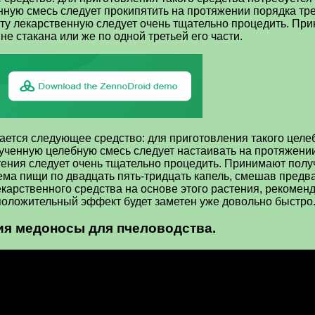
нную смесь следует прокипятить на протяжении порядка тре
о эту лекарственную следует очень тщательно процедить. П
не стакана или же по одной третьей его части.
тся следующее средство: для приготовления такого целебн
ученную целебную смесь следует настаивать на протяжении
астения следует очень тщательно процедить. Принимают пол
ема пищи по двадцать пять-тридцать капель, смешав предва
арственного средства на основе этого растения, рекоменд
 положительный эффект будет заметен уже довольно быстро
ия медоносы для пчеловодства.