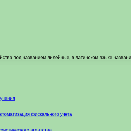
йства под названием лилейные, в латинском языке назван
бучения
втоматизация фискального учета
ристического агентства