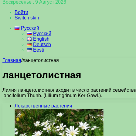
Воскресенье , 9 Август 2026
Войти
Switch skin
Русский
Русский
English
Deutsch
Eesti
Главная
/
ланцетолистная
ланцетолистная
Лилия ланцетолистная входит в число растений семейства
lancifolium Thunb. (Lilium tigrinum Ker-Gawl.).
Лекарственные растения