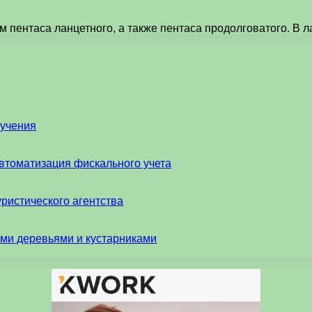
 пентаса ланцетного, а также пентаса продолговатого. В л
бучения
втоматизация фискального учета
ристического агентства
ми деревьями и кустарниками