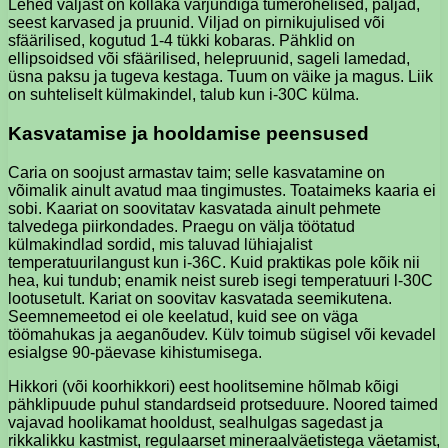
Lehed väljast on kollaka varjundiga tumerohelised, paljad,
seest karvased ja pruunid. Viljad on pirnikujulised või
sfäärilised, kogutud 1-4 tükki kobaras. Pähklid on
ellipsoidsed või sfäärilised, helepruunid, sageli lamedad,
üsna paksu ja tugeva kestaga. Tuum on väike ja magus. Liik
on suhteliselt külmakindel, talub kun i-30C külma.
Kasvatamise ja hooldamise peensused
Caria on soojust armastav taim; selle kasvatamine on
võimalik ainult avatud maa tingimustes. Toataimeks kaaria ei
sobi. Kaariat on soovitatav kasvatada ainult pehmete
talvedega piirkondades. Praegu on välja töötatud
külmakindlad sordid, mis taluvad lühiajalist
temperatuurilangust kun i-36C. Kuid praktikas pole kõik nii
hea, kui tundub; enamik neist sureb isegi temperatuuri l-30C
lootusetult. Kariat on soovitav kasvatada seemikutena.
Seemnemeetod ei ole keelatud, kuid see on väga
töömahukas ja aeganõudev. Külv toimub sügisel või kevadel
esialgse 90-päevase kihistumisega.
Hikkori (või koorhikkori) eest hoolitsemine hõlmab kõigi
pähklipuude puhul standardseid protseduure. Noored taimed
vajavad hoolikamat hooldust, sealhulgas sagedast ja
rikkalikku kastmist, regulaarset mineraalväetistega väetamist,