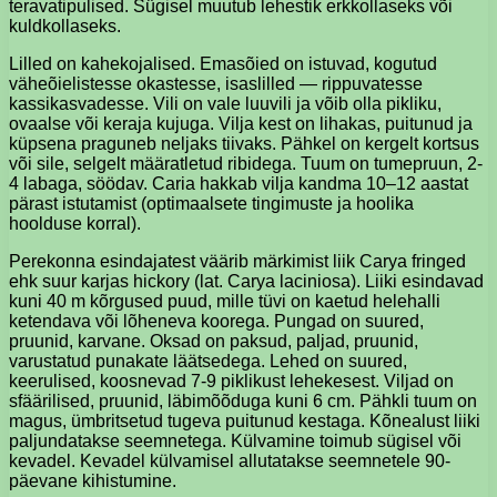
teravatipulised. Sügisel muutub lehestik erkkollaseks või
kuldkollaseks.
Lilled on kahekojalised. Emasõied on istuvad, kogutud
väheõielistesse okastesse, isaslilled — rippuvatesse
kassikasvadesse. Vili on vale luuvili ja võib olla pikliku,
ovaalse või keraja kujuga. Vilja kest on lihakas, puitunud ja
küpsena praguneb neljaks tiivaks. Pähkel on kergelt kortsus
või sile, selgelt määratletud ribidega. Tuum on tumepruun, 2-
4 labaga, söödav. Caria hakkab vilja kandma 10–12 aastat
pärast istutamist (optimaalsete tingimuste ja hoolika
hoolduse korral).
Perekonna esindajatest väärib märkimist liik Carya fringed
ehk suur karjas hickory (lat. Carya laciniosa). Liiki esindavad
kuni 40 m kõrgused puud, mille tüvi on kaetud helehalli
ketendava või lõheneva koorega. Pungad on suured,
pruunid, karvane. Oksad on paksud, paljad, pruunid,
varustatud punakate läätsedega. Lehed on suured,
keerulised, koosnevad 7-9 piklikust lehekesest. Viljad on
sfäärilised, pruunid, läbimõõduga kuni 6 cm. Pähkli tuum on
magus, ümbritsetud tugeva puitunud kestaga. Kõnealust liiki
paljundatakse seemnetega. Külvamine toimub sügisel või
kevadel. Kevadel külvamisel allutatakse seemnetele 90-
päevane kihistumine.