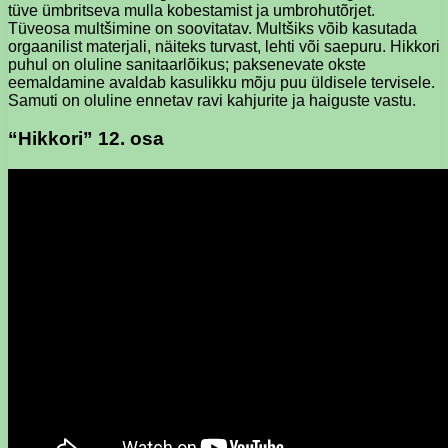
tüve ümbritseva mulla kobestamist ja umbrohutõrjet.
Tüveosa multšimine on soovitatav. Multšiks võib kasutada
orgaanilist materjali, näiteks turvast, lehti või saepuru. Hikkori
puhul on oluline sanitaarlõikus; paksenevate okste
eemaldamine avaldab kasulikku mõju puu üldisele tervisele.
Samuti on oluline ennetav ravi kahjurite ja haiguste vastu.
“Hikkori” 12. osa