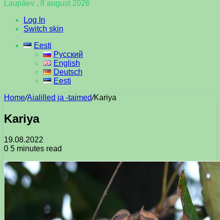
Laupäev , 8 august 2026
Log In
Switch skin
Eesti
Русский
English
Deutsch
Eesti
Home
/
Aialilled ja -taimed
/
Kariya
Kariya
19.08.2022
0
5 minutes read