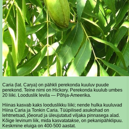
Caria (lat. Carya) on pähkli perekonda kuuluv puude
perekond. Teine nimi on Hickory. Perekonda kuulub umbes
20 liiki. Looduslik levila — Põhja-Ameerika.
Hiinas kasvab kaks looduslikku liiki; nende hulka kuuluvad
Hiina Caria ja Tonkin Caria. Tüüpilised asukohad on
lehtmetsad, jõeorud ja üleujutatud viljaka pinnasega alad.
Kõige levinum liik, mida kasvatatakse, on pekanipähklipuu.
Keskmine eluiga on 400-500 aastat.