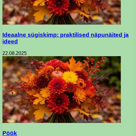
Ideaalne sügiskimp: praktilised näpunäited ja
ideed
22.08.2025
Pöök