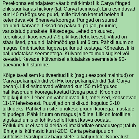
Perekonna esindajatest väärib märkimist liik Carya fringed
ehk suur karjas hickory (lat. Carya laciniosa). Liiki esindavad
kuni 40 m kõrgused puud, mille tüvi on kaetud helehalli
ketendava või lõheneva koorega. Pungad on suured,
pruunid, karvane. Oksad on paksud, paljad, pruunid,
varustatud punakate läätsedega. Lehed on suured,
keerulised, koosnevad 7-9 piklikust lehekesest. Viljad on
sfäärilised, pruunid, läbimõõduga kuni 6 cm. Pähkli tuum on
magus, ümbritsetud tugeva puitunud kestaga. Kõnealust liiki
paljundatakse seemnetega. Külvamine toimub sügisel või
kevadel. Kevadel külvamisel allutatakse seemnetele 90-
päevane kihistumine.
Kõige tavalisem kultiveeritud liik (nagu eespool mainitud) on
Carya pekanipähklid või Hickory pekanipähklid (lat. Carya
pecan). Liiki esindavad võimsad kuni 50 m kõrgused
hallikaspruuni koorega kaetud tüvega puud. Kroon on
telgikujuline. Lehed on vahelduvad, liit, rohelised, koosnevad
11-17 lehekesest. Puuviljad on piklikud, kogutud 2-10
tükkideks. Pähkel on sile, õhukese pruuni koorega, mustade
triipudega. Pähkli tuum on magus ja õline. Liik on fotofiilne;
algstaadiumis ei tohiks sellelt kiiret kasvu oodata.
Põllukultuur ei saa kiidelda külmakindlate omadustega; talub
lühiajalisi külmasid kun i-20C. Caria pekanipuu on
suhteliselt vastupidav haigustele ja kahjuritele. Kõnealust