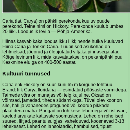
Caria (lat. Carya) on pähkli perekonda kuuluv puude
perekond. Teine nimi on Hickory. Perekonda kuulub umbes
20 liiki. Looduslik levila — Põhja-Ameerika.
Hiinas kasvab kaks looduslikku liiki; nende hulka kuuluvad
Hiina Caria ja Tonkin Caria. Tüüpilised asukohad on
lehtmetsad, jõeorud ja üleujutatud viljaka pinnasega alad.
Kõige levinum liik, mida kasvatatakse, on pekanipähklipuu.
Keskmine eluiga on 400-500 aastat.
Kultuuri tunnused
Caria ehk Hickory on suur, kuni 65 m kõrgune lehtpuu.
Erand: liik Carya floridana — esindatud põõsaste vormidega.
Taimede võra on munajas või telgikujuline. Oksad on
võimsad, jämedad, tiheda südamikuga. Tüvel olev koor on
sile, hall ja vananedes praguneb või koorub pikkade
plaatidena maha. Pungad on lühikese leheroega või istuvad,
kaetud arvukate kattuvate soomustega. Lehed on rohelised,
suured, liitjad, paaritu sulgjas, vahelduvad, koosnevad 3-13
lehekesest. Lehed on lansolaadid, hambulised, tipust