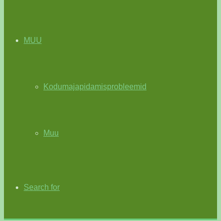
MUU
Kodumajapidamisprobleemid
Muu
Search for