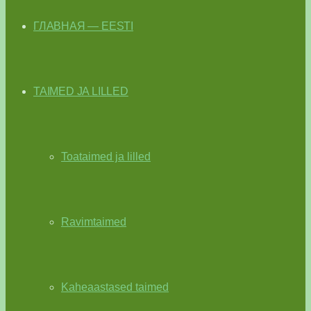
ГЛАВНАЯ — EESTI
TAIMED JA LILLED
Toataimed ja lilled
Ravimtaimed
Kaheaastased taimed