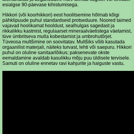
esialgse 90-päevase kihistumisega.
Hikkori (või koorhikkori) eest hoolitsemine hõlmab kõigi
pähklipuude puhul standardseid protseduure. Noored taimed
vajavad hoolikamat hooldust, sealhulgas sagedast ja
rikkalikku kastmist, regulaarset mineraalväetistega väetamist,
tüve ümbritseva mulla kobestamist ja umbrohutõrjet.
Tüveosa multšimine on soovitatav. Multšiks võib kasutada
orgaanilist materjali, näiteks turvast, lehti või saepuru. Hikkori
puhul on oluline sanitaarlõikus; paksenevate okste
eemaldamine avaldab kasulikku mõju puu üldisele tervisele.
Samuti on oluline ennetav ravi kahjurite ja haiguste vastu.