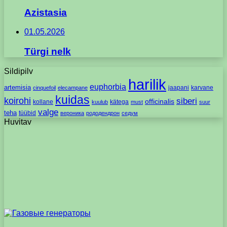
Azistasia
01.05.2026
Türgi nelk
Sildipilv
harilik
euphorbia
artemisia
jaapani
karvane
cinquefoil
elecampane
kuidas
koirohi
siberi
officinalis
kollane
kätega
kuulub
must
suur
valge
teha
tüübid
вероника
рододендрон
седум
Huvitav