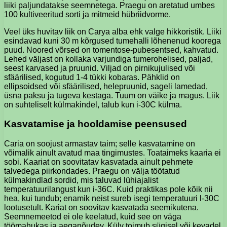
liiki paljundatakse seemnetega. Praegu on aretatud umbes
100 kultiveeritud sorti ja mitmeid hübriidvorme.
Veel üks huvitav liik on Carya alba ehk valge hikkoristik. Liiki
esindavad kuni 30 m kõrgused tumehalli lõhenenud koorega
puud. Noored võrsed on tomentose-pubesentsed, kahvatud.
Lehed väljast on kollaka varjundiga tumerohelised, paljad,
seest karvased ja pruunid. Viljad on pirnikujulised või
sfäärilised, kogutud 1-4 tükki kobaras. Pähklid on
ellipsoidsed või sfäärilised, helepruunid, sageli lamedad,
üsna paksu ja tugeva kestaga. Tuum on väike ja magus. Liik
on suhteliselt külmakindel, talub kun i-30C külma.
Kasvatamise ja hooldamise peensused
Caria on soojust armastav taim; selle kasvatamine on
võimalik ainult avatud maa tingimustes. Toataimeks kaaria ei
sobi. Kaariat on soovitatav kasvatada ainult pehmete
talvedega piirkondades. Praegu on välja töötatud
külmakindlad sordid, mis taluvad lühiajalist
temperatuurilangust kun i-36C. Kuid praktikas pole kõik nii
hea, kui tundub; enamik neist sureb isegi temperatuuri l-30C
lootusetult. Kariat on soovitav kasvatada seemikutena.
Seemnemeetod ei ole keelatud, kuid see on väga
töömahukas ja aeganõudev. Külv toimub sügisel või kevadel