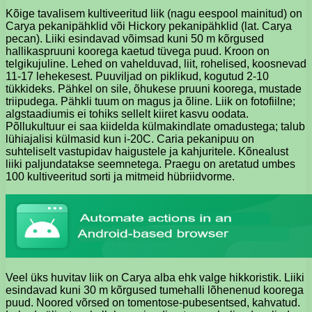
Kõige tavalisem kultiveeritud liik (nagu eespool mainitud) on
Carya pekanipähklid või Hickory pekanipähklid (lat. Carya
pecan). Liiki esindavad võimsad kuni 50 m kõrgused
hallikaspruuni koorega kaetud tüvega puud. Kroon on
telgikujuline. Lehed on vahelduvad, liit, rohelised, koosnevad
11-17 lehekesest. Puuviljad on piklikud, kogutud 2-10
tükkideks. Pähkel on sile, õhukese pruuni koorega, mustade
triipudega. Pähkli tuum on magus ja õline. Liik on fotofiilne;
algstaadiumis ei tohiks sellelt kiiret kasvu oodata.
Põllukultuur ei saa kiidelda külmakindlate omadustega; talub
lühiajalisi külmasid kun i-20C. Caria pekanipuu on
suhteliselt vastupidav haigustele ja kahjuritele. Kõnealust
liiki paljundatakse seemnetega. Praegu on aretatud umbes
100 kultiveeritud sorti ja mitmeid hübriidvorme.
Veel üks huvitav liik on Carya alba ehk valge hikkoristik. Liiki
esindavad kuni 30 m kõrgused tumehalli lõhenenud koorega
puud. Noored võrsed on tomentose-pubesentsed, kahvatud.