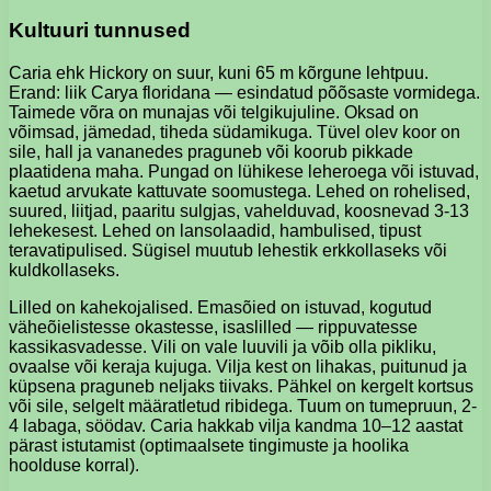
Kultuuri tunnused
Caria ehk Hickory on suur, kuni 65 m kõrgune lehtpuu.
Erand: liik Carya floridana — esindatud põõsaste vormidega.
Taimede võra on munajas või telgikujuline. Oksad on
võimsad, jämedad, tiheda südamikuga. Tüvel olev koor on
sile, hall ja vananedes praguneb või koorub pikkade
plaatidena maha. Pungad on lühikese leheroega või istuvad,
kaetud arvukate kattuvate soomustega. Lehed on rohelised,
suured, liitjad, paaritu sulgjas, vahelduvad, koosnevad 3-13
lehekesest. Lehed on lansolaadid, hambulised, tipust
teravatipulised. Sügisel muutub lehestik erkkollaseks või
kuldkollaseks.
Lilled on kahekojalised. Emasõied on istuvad, kogutud
väheõielistesse okastesse, isaslilled — rippuvatesse
kassikasvadesse. Vili on vale luuvili ja võib olla pikliku,
ovaalse või keraja kujuga. Vilja kest on lihakas, puitunud ja
küpsena praguneb neljaks tiivaks. Pähkel on kergelt kortsus
või sile, selgelt määratletud ribidega. Tuum on tumepruun, 2-
4 labaga, söödav. Caria hakkab vilja kandma 10–12 aastat
pärast istutamist (optimaalsete tingimuste ja hoolika
hoolduse korral).