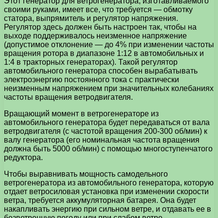
Этот генератор для ветрогенератора, изготавливаемого
своими руками, имеет все, что требуется — обмотку
статора, выпрямитель и регулятор напряжения.
Регулятор здесь должен быть настроен так, чтобы на
выходе поддерживалось неизменное напряжение
(допустимое отклонение — до 4% при изменении частоты
вращения ротора в диапазоне 1:12 в автомобильных и
1:4 в тракторных генераторах). Такой регулятор
автомобильного генератора способен вырабатывать
электроэнергию постоянного тока с практически
неизменным напряжением при значительных колебаниях
частоты вращения ветродвигателя.
Вращающий момент в ветрогенераторе из
автомобильного генератора будет передаваться от вала
ветродвигателя (с частотой вращения 200-300 об/мин) к
валу генератора (его номинальная частота вращения
должна быть 5000 об/мин) с помощью многоступенчатого
редуктора.
Чтобы выравнивать мощность самодельного
ветрогенератора из автомобильного генератора, которую
отдает ветросиловая установка при изменении скорости
ветра, требуется аккумуляторная батарея. Она будет
накапливать энергию при сильном ветре, и отдавать ее в
безветренную погоду или при слабом ветре.