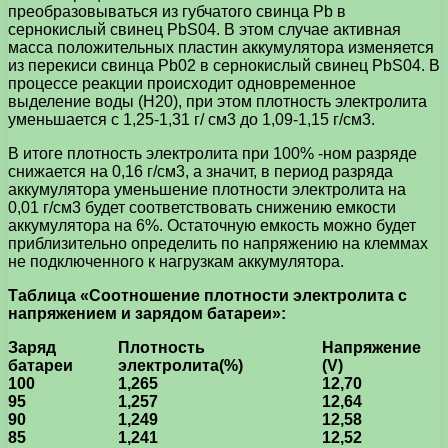
преобразовываться из губчатого свинца Рb в
сернокислый свинец PbS04. В этом случае активная
масса положительных пластин аккумулятора изменяется
из перекиси свинца Рb02 в сернокислый свинец PbS04. В
процессе реакции происходит одновременное
выделение воды (Н20), при этом плотность электролита
уменьшается с 1,25-1,31 г/ см3 до 1,09-1,15 г/см3.
В итоге плотность электролита при 100% -ном разряде
снижается на 0,16 г/см3, а значит, в период разряда
аккумулятора уменьшение плотности электролита на
0,01 г/см3 будет соответствовать снижению емкости
аккумулятора на 6%. Остаточную емкость можно будет
приблизительно определить по напряжению на клеммах
не подключенного к нагрузкам аккумулятора.
Таблица «Соотношение плотности электролита с
напряжением и зарядом батареи»:
Заряд
Плотность
Напряжение
батареи
электролита(%)
(V)
100
1,265
12,70
95
1,257
12,64
90
1,249
12,58
85
1,241
12,52