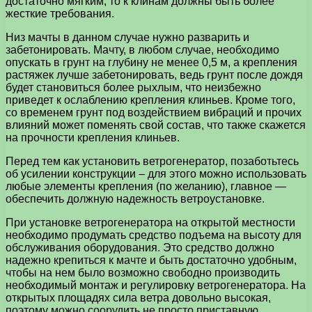
достаточно мягким, то к клинам должны быть более
жесткие требования.
Низ мачты в данном случае нужно разварить и
забетонировать. Мачту, в любом случае, необходимо
опускать в грунт на глубину не менее 0,5 м, а крепления
растяжек лучше забетонировать, ведь грунт после дождя
будет становиться более рыхлым, что неизбежно
приведет к ослаблению крепления клиньев. Кроме того,
со временем грунт под воздействием вибраций и прочих
влияний может поменять свой состав, что также скажется
на прочности крепления клиньев.
Перед тем как установить ветрогенератор, позаботьтесь
об усилении конструкции – для этого можно использовать
любые элементы крепления (по желанию), главное —
обеспечить должную надежность ветроустановке.
При установке ветрогенератора на открытой местности
необходимо продумать средство подъема на высоту для
обслуживания оборудования. Это средство должно
надежно крепиться к мачте и быть достаточно удобным,
чтобы на нем было возможно свободно производить
необходимый монтаж и регулировку ветрогенератора. На
открытых площадях сила ветра довольно высокая,
поэтому можно соорудить не просто приставную