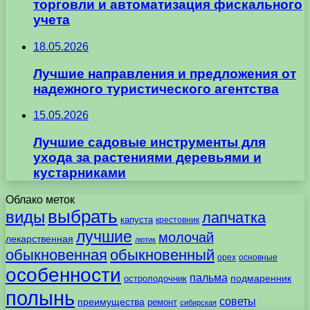
торговли и автоматизация фискального
учета
18.05.2026
Лучшие направления и предложения от
надежного туристического агентства
15.05.2026
Лучшие садовые инструменты для
ухода за растениями деревьями и
кустарниками
Облако меток
выбрать
виды
лапчатка
капуста
крестовник
лучшие
молочай
лекарственная
лютик
обыкновенная
обыкновенный
орех
основные
особенности
пальма
подмаренник
остролодочник
полынь
советы
преимущества
ремонт
сибирская