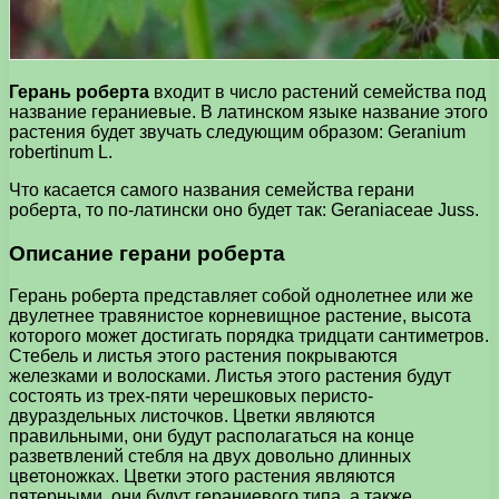
Герань роберта
входит в число растений семейства под
название гераниевые. В латинском языке название этого
растения будет звучать следующим образом: Geranium
robertinum L.
Что касается самого названия семейства герани
роберта, то по-латински оно будет так: Geraniaceae Juss.
Описание герани роберта
Герань роберта представляет собой однолетнее или же
двулетнее травянистое корневищное растение, высота
которого может достигать порядка тридцати сантиметров.
Стебель и листья этого растения покрываются
железками и волосками. Листья этого растения будут
состоять из трех-пяти черешковых перисто-
двураздельных листочков. Цветки являются
правильными, они будут располагаться на конце
разветвлений стебля на двух довольно длинных
цветоножках. Цветки этого растения являются
пятерными, они будут гераниевого типа, а также