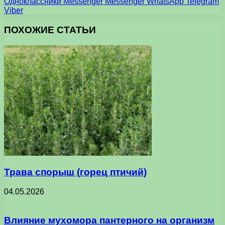
Одноклассники
Messenger
Messenger
WhatsApp
Telegram
Viber
ПОХОЖИЕ СТАТЬИ
Трава спорыш (горец птичий)
04.05.2026
Влияние мухомора пантерного на организм