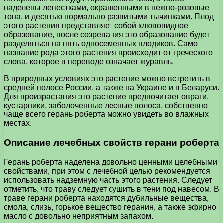
наделены лепестками, окрашенными в нежно-розовые
тона, и десятью нормально развитыми тычинками. Плод
этого растения представляет собой клювовидное
образование, после созревания это образование будет
разделяться на пять односеменных плодиков. Само
название рода этого растения происходит от греческого
слова, которое в переводе означает журавль.
В природных условиях это растение можно встретить в
средней полосе России, а также на Украине и в Беларуси.
Для произрастания это растение предпочитает овраги,
кустарники, заболоченные лесные полоса, собственно
чаще всего герань роберта можно увидеть во влажных
местах.
Описание лечебных свойств герани роберта
Герань роберта наделена довольно ценными целебными
свойствами, при этом с лечебной целью рекомендуется
использовать надземную часть этого растения. Следует
отметить, что траву следует сушить в тени под навесом. В
траве герани роберта находятся дубильные вещества,
смола, слизь, горькое вещество геранин, а также эфирно
масло с довольно неприятным запахом.