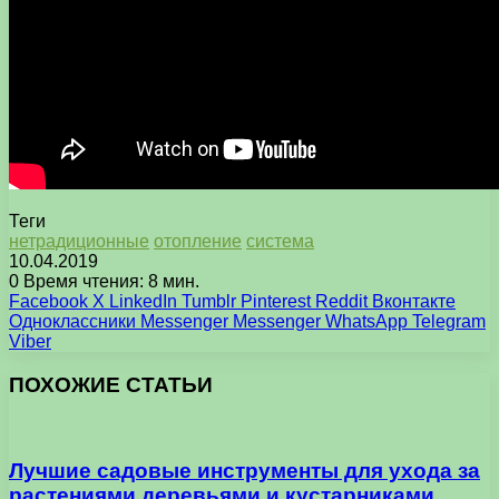
Теги
нетрадиционные
отопление
система
10.04.2019
0
Время чтения: 8 мин.
Facebook
X
LinkedIn
Tumblr
Pinterest
Reddit
Вконтакте
Одноклассники
Messenger
Messenger
WhatsApp
Telegram
Viber
ПОХОЖИЕ СТАТЬИ
Лучшие садовые инструменты для ухода за
растениями деревьями и кустарниками