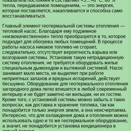
показатель постоянен и составляет +5…+8 °С. 80 %
тепла, передаваемое помещениям, — это энергия,
которая поставляется, накапливается и способна само
восстанавливаться.
Главный элемент геотермальной системы отопления —
тепловой насос. Благодаря ему подземное
«низкокачественное» тепло преобразуется в то, которое
подходит для обогрева любых помещений. В процессе
работы насоса никакое топливо не сгорает,
следовательно, отсутствует вероятность взрыва или
возгорания системы. Установив такую нетрадиционную
систему отопления, не требуется оборудовать жилье
специальным дымоходом и вытяжной системой. Насос
занимает мало места, не выделяет при работе
неприятных запахов и вредных испарений, действует
бесшумно. Оборудование для геотермального отопления
загородного дома легко впишется в любой современный
интерьер и не будет заметно ни жильцам, ни их гостям.
Кроме того, с установкой системы можно забыть о таких
вопросах, как доставка и хранение топлива, так как
понадобится только энергия земли, а она неисчерпаема.
Интересно, что для охлаждения дома и отопления можно
использовать одно и то же геотермальное оборудование,
а значит, не понадобится установка кондиционера в