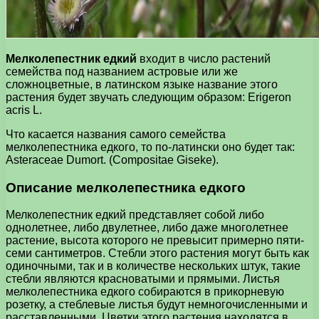
Мелколепестник едкий
входит в число растений
семейства под названием астровые или же
сложноцветные, в латинском языке название этого
растения будет звучать следующим образом: Erigeron
acris L.
Что касается названия самого семейства
мелколепестника едкого, то по-латински оно будет так:
Asteraceae Dumort. (Compositae Giseke).
Описание мелколепестника едкого
Мелколепестник едкий представляет собой либо
однолетнее, либо двулетнее, либо даже многолетнее
растение, высота которого не превысит примерно пяти-
семи сантиметров. Стебли этого растения могут быть как
одиночными, так и в количестве нескольких штук, такие
стебли являются красноватыми и прямыми. Листья
мелколепестника едкого собираются в прикорневую
розетку, а стеблевые листья будут немногочисленными и
расставленными. Цветки этого растения находятся в