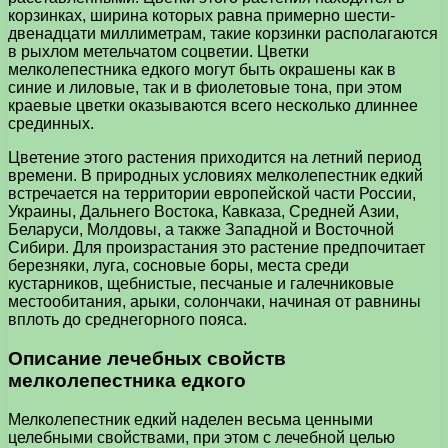
корзинках, ширина которых равна примерно шести-
двенадцати миллиметрам, такие корзинки располагаются
в рыхлом метельчатом соцветии. Цветки
мелколепестника едкого могут быть окрашены как в
синие и лиловые, так и в фиолетовые тона, при этом
краевые цветки оказываются всего несколько длиннее
срединных.
Цветение этого растения приходится на летний период
времени. В природных условиях мелколепестник едкий
встречается на территории европейской части России,
Украины, Дальнего Востока, Кавказа, Средней Азии,
Беларуси, Молдовы, а также Западной и Восточной
Сибири. Для произрастания это растение предпочитает
березняки, луга, сосновые боры, места среди
кустарников, щебнистые, песчаные и галечниковые
местообитания, арыки, солончаки, начиная от равнины
вплоть до среднегорного пояса.
Описание лечебных свойств
мелколепестника едкого
Мелколепестник едкий наделен весьма ценными
целебными свойствами, при этом с лечебной целью