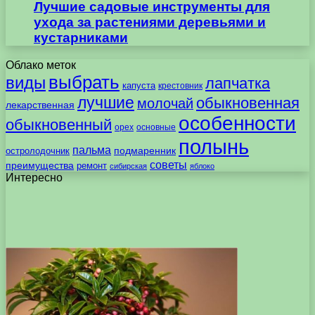
Лучшие садовые инструменты для
ухода за растениями деревьями и
кустарниками
Облако меток
выбрать
виды
лапчатка
капуста
крестовник
лучшие
обыкновенная
молочай
лекарственная
особенности
обыкновенный
орех
основные
полынь
пальма
подмаренник
остролодочник
советы
преимущества
ремонт
сибирская
яблоко
Интересно