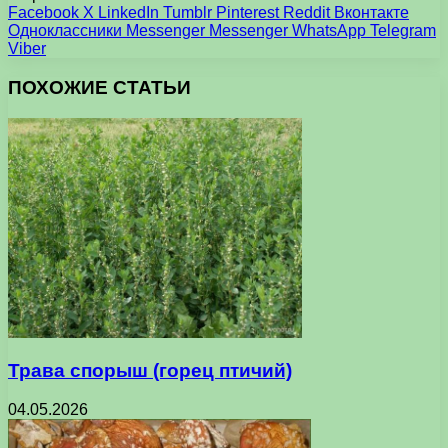
Facebook
X
LinkedIn
Tumblr
Pinterest
Reddit
Вконтакте
Одноклассники
Messenger
Messenger
WhatsApp
Telegram
Viber
ПОХОЖИЕ СТАТЬИ
Трава спорыш (горец птичий)
04.05.2026