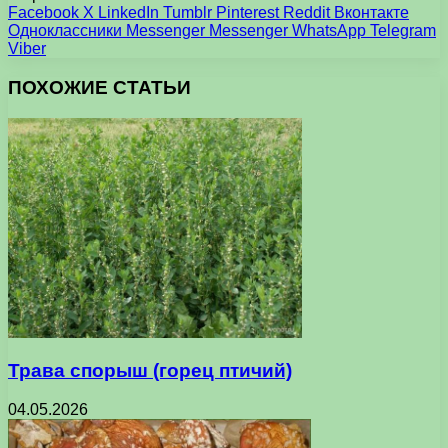
Facebook
X
LinkedIn
Tumblr
Pinterest
Reddit
Вконтакте
Одноклассники
Messenger
Messenger
WhatsApp
Telegram
Viber
ПОХОЖИЕ СТАТЬИ
Трава спорыш (горец птичий)
04.05.2026