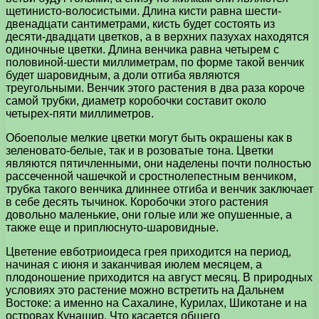
щетинисто-волосистыми. Длина кисти равна шести-
двенадцати сантиметрами, кисть будет состоять из
десяти-двадцати цветков, а в верхних пазухах находятся
одиночные цветки. Длина венчика равна четырем с
половиной-шести миллиметрам, по форме такой венчик
будет шаровидным, а доли отгиба являются
треугольными. Венчик этого растения в два раза короче
самой трубки, диаметр коробочки составит около
четырех-пяти миллиметров.
Обоеполые мелкие цветки могут быть окрашены как в
зеленовато-белые, так и в розоватые тона. Цветки
являются пятичленными, они наделены почти полностью
рассеченной чашечкой и сростнолепестным венчиком,
трубка такого венчика длиннее отгиба и венчик заключает
в себе десять тычинок. Коробочки этого растения
довольно маленькие, они голые или же опушенные, а
также еще и приплюснуто-шаровидные.
Цветение евботриоидеса грея приходится на период,
начиная с июня и заканчивая июлем месяцем, а
плодоношение приходится на август месяц. В природных
условиях это растение можно встретить на Дальнем
Востоке: а именно на Сахалине, Курилах, Шикотане и на
островах Кунашир. Что касается общего