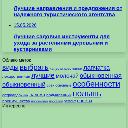
Лучшие направления и предложения от
надежного туристического агентства
15.05.2026
Лучшие садовые инструменты для
ухода за растениями деревьями и
кустарниками
Облако меток
выбрать
виды
лапчатка
капуста
крестовник
лучшие
обыкновенная
молочай
лекарственная
особенности
обыкновенный
орех
основные
полынь
пальма
подмаренник
остролодочник
советы
преимущества
ремонт
просвирник
прострел
Интересно