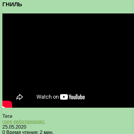
ГНИЛЬ
Теги
грея
евботриоидес
25.05.2020
0
Время чтения: 2 мин.