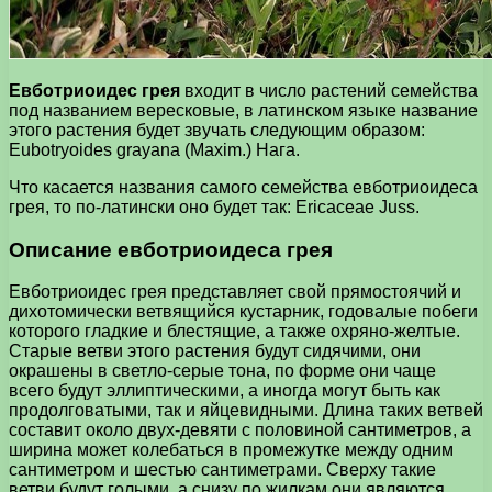
Евботриоидес грея
входит в число растений семейства
под названием вересковые, в латинском языке название
этого растения будет звучать следующим образом:
Eubotryoides grayana (Maxim.) Нага.
Что касается названия самого семейства евботриоидеса
грея, то по-латински оно будет так: Ericaceae Juss.
Описание евботриоидеса грея
Евботриоидес грея представляет свой прямостоячий и
дихотомически ветвящийся кустарник, годовалые побеги
которого гладкие и блестящие, а также охряно-желтые.
Старые ветви этого растения будут сидячими, они
окрашены в светло-серые тона, по форме они чаще
всего будут эллиптическими, а иногда могут быть как
продолговатыми, так и яйцевидными. Длина таких ветвей
составит около двух-девяти с половиной сантиметров, а
ширина может колебаться в промежутке между одним
сантиметром и шестью сантиметрами. Сверху такие
ветви будут голыми, а снизу по жилкам они являются