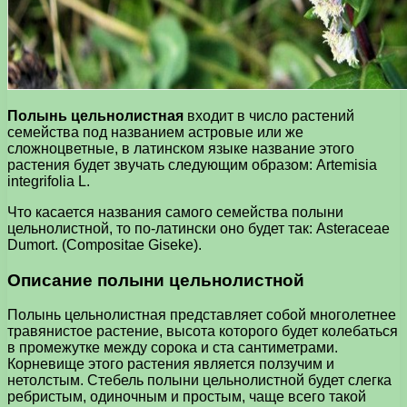
Полынь цельнолистная
входит в число растений
семейства под названием астровые или же
сложноцветные, в латинском языке название этого
растения будет звучать следующим образом: Artemisia
integrifolia L.
Что касается названия самого семейства полыни
цельнолистной, то по-латински оно будет так: Asteraceae
Dumort. (Compositae Giseke).
Описание полыни цельнолистной
Полынь цельнолистная представляет собой многолетнее
травянистое растение, высота которого будет колебаться
в промежутке между сорока и ста сантиметрами.
Корневище этого растения является ползучим и
нетолстым. Стебель полыни цельнолистной будет слегка
ребристым, одиночным и простым, чаще всего такой