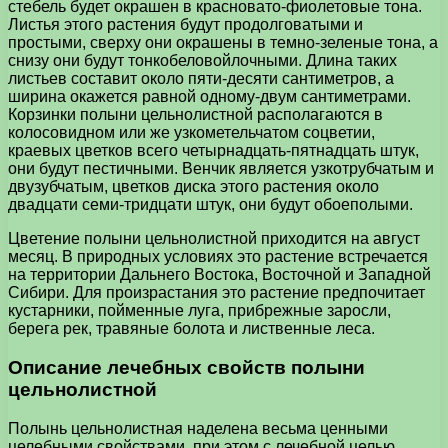
стебель будет окрашен в красновато-фиолетовые тона.
Листья этого растения будут продолговатыми и
простыми, сверху они окрашены в темно-зеленые тона, а
снизу они будут тонкобеловойлочными. Длина таких
листьев составит около пяти-десяти сантиметров, а
ширина окажется равной одному-двум сантиметрами.
Корзинки полыни цельнолистной располагаются в
колосовидном или же узкометельчатом соцветии,
краевых цветков всего четырнадцать-пятнадцать штук,
они будут пестичными. Венчик является узкотрубчатым и
двузубчатым, цветков диска этого растения около
двадцати семи-тридцати штук, они будут обоеполыми.
Цветение полыни цельнолистной приходится на август
месяц. В природных условиях это растение встречается
на территории Дальнего Востока, Восточной и Западной
Сибири. Для произрастания это растение предпочитает
кустарники, пойменные луга, прибрежные заросли,
берега рек, травяные болота и лиственные леса.
Описание лечебных свойств полыни
цельнолистной
Полынь цельнолистная наделена весьма ценными
целебными свойствами, при этом с лечебной целью