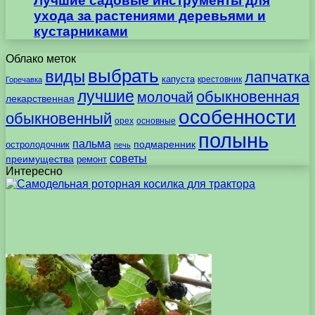
Лучшие садовые инструменты для
ухода за растениями деревьями и
кустарниками
Облако меток
выбрать
виды
лапчатка
капуста
крестовник
Горечавка
лучшие
обыкновенная
молочай
лекарственная
особенности
обыкновенный
орех
основные
полынь
пальма
подмаренник
остролодочник
печь
советы
преимущества
ремонт
Интересно