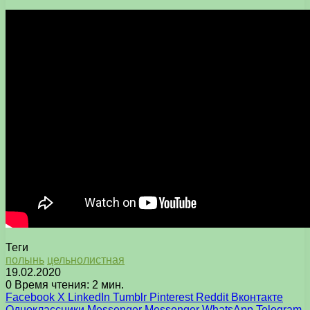
Теги
полынь
цельнолистная
19.02.2020
0
Время чтения: 2 мин.
Facebook
X
LinkedIn
Tumblr
Pinterest
Reddit
Вконтакте
Одноклассники
Messenger
Messenger
WhatsApp
Telegram