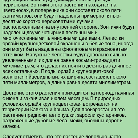
перистыми. Зонтики этого растения находятся на
цветоносах, в поперечнике они составят около пяти
сантиметров, они будут наделены примерно пятью-
десятью короткошероховатыми лучами,
расположенными на внутренней стороне. Зонтички будут
наделены двумя-четырьмя пестичными и
многочисленными тычиночными цветками. Лепестки
орлайи крупноцветковой окрашены в белые тона, иногда
они могут быть наделены фиолетовым и красноватым
оттенком. Наружные лепестки будут довольно сильно
увеличенными, их длина равна восьми-тринадцати
миллиметрам, что делает их почти в десять раз длиннее
всех остальных. Плоды орлайи крупноцветковой
являются яйцевидными, их ширина составляет около
пяти миллиметров, а длина равна десяти миллиметрам.
Цветение этого растения приходится на период, начиная
с июня и заканчивая июлем месяцем. В природных
условиях орлайя крупноцветковая встречается на
территории Кавказа и Крыма. Для произрастания это
растение предпочитает опушки, заросли кустарников,
разреженные дубовые леса, межи, обочины дорог и
залежи.
Следует отметить, что это растение довольно часто