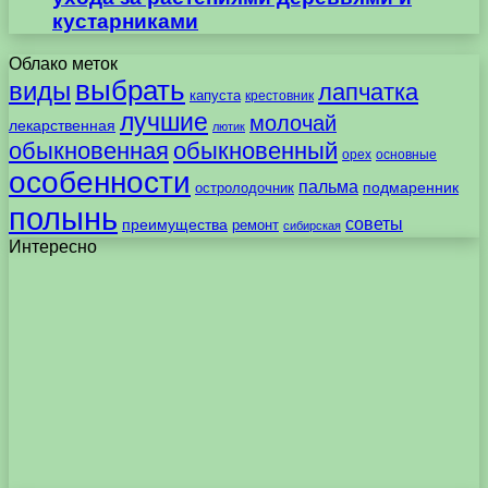
кустарниками
Облако меток
выбрать
виды
лапчатка
капуста
крестовник
лучшие
молочай
лекарственная
лютик
обыкновенная
обыкновенный
орех
основные
особенности
пальма
подмаренник
остролодочник
полынь
советы
преимущества
ремонт
сибирская
Интересно