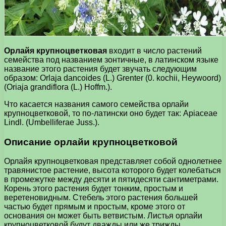
Орлайя крупноцветковая
входит в число растений
семейства под названием зонтичные, в латинском языке
название этого растения будет звучать следующим
образом: Orlaja dancoides (L.) Grenter (0. kochii, Heywoord)
(Oriaja grandiflora (L.) Hoffm.).
Что касается названия самого семейства орлайи
крупноцветковой, то по-латински оно будет так: Apiaceae
Lindl. (Umbelliferae Juss.).
Описание орлайи крупноцветковой
Орлайя крупноцветковая представляет собой однолетнее
травянистое растение, высота которого будет колебаться
в промежутке между десяти и пятидесяти сантиметрами.
Корень этого растения будет тонким, простым и
веретеновидным. Стебель этого растения большей
частью будет прямым и простым, кроме этого от
основания он может быть ветвистым. Листья орлайи
крупноцветковой будут дважды или же трижды