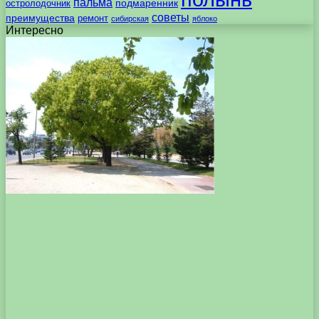
пальма
подмаренник
остролодочник
советы
преимущества
ремонт
сибирская
яблоко
Интересно