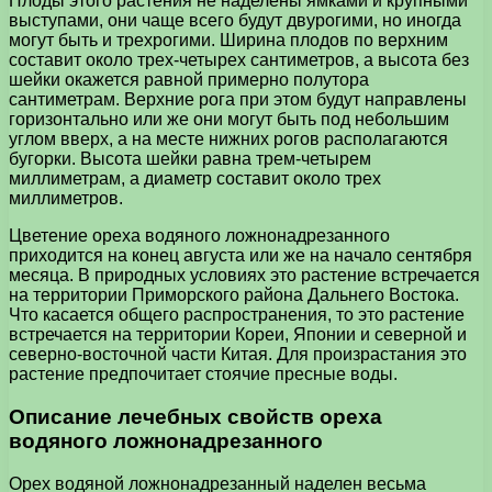
Плоды этого растения не наделены ямками и крупными
выступами, они чаще всего будут двурогими, но иногда
могут быть и трехрогими. Ширина плодов по верхним
составит около трех-четырех сантиметров, а высота без
шейки окажется равной примерно полутора
сантиметрам. Верхние рога при этом будут направлены
горизонтально или же они могут быть под небольшим
углом вверх, а на месте нижних рогов располагаются
бугорки. Высота шейки равна трем-четырем
миллиметрам, а диаметр составит около трех
миллиметров.
Цветение ореха водяного ложнонадрезанного
приходится на конец августа или же на начало сентября
месяца. В природных условиях это растение встречается
на территории Приморского района Дальнего Востока.
Что касается общего распространения, то это растение
встречается на территории Кореи, Японии и северной и
северно-восточной части Китая. Для произрастания это
растение предпочитает стоячие пресные воды.
Описание лечебных свойств ореха
водяного ложнонадрезанного
Орех водяной ложнонадрезанный наделен весьма