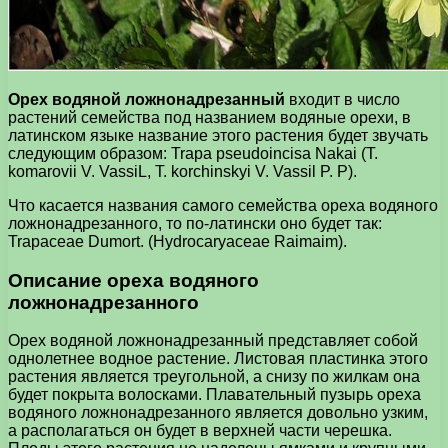
Орех водяной ложнонадрезанный
входит в число
растений семейства под названием водяные орехи, в
латинском языке название этого растения будет звучать
следующим образом: Trapa pseudoincisa Nakai (Т.
komarovii V. VassiL, T. korchinskyi V. Vassil P. P).
Что касается названия самого семейства ореха водяного
ложнонадрезанного, то по-латински оно будет так:
Trapaceae Dumort. (Hydrocaryaceae Raimaim).
Описание ореха водяного
ложнонадрезанного
Орех водяной ложнонадрезанный представляет собой
однолетнее водное растение. Листовая пластинка этого
растения является треугольной, а снизу по жилкам она
будет покрыта волосками. Плавательный пузырь ореха
водяного ложнонадрезанного является довольно узким,
а располагаться он будет в верхней части черешка.