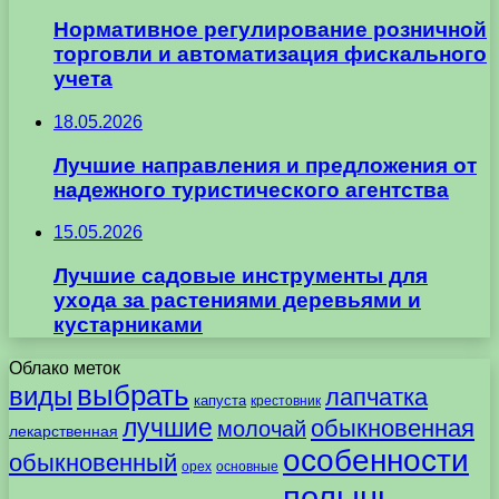
Нормативное регулирование розничной
торговли и автоматизация фискального
учета
18.05.2026
Лучшие направления и предложения от
надежного туристического агентства
15.05.2026
Лучшие садовые инструменты для
ухода за растениями деревьями и
кустарниками
Облако меток
выбрать
виды
лапчатка
капуста
крестовник
лучшие
обыкновенная
молочай
лекарственная
особенности
обыкновенный
орех
основные
полынь