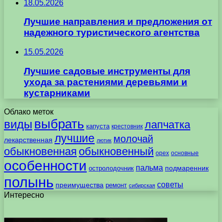
18.05.2026
Лучшие направления и предложения от
надежного туристического агентства
15.05.2026
Лучшие садовые инструменты для
ухода за растениями деревьями и
кустарниками
Облако меток
выбрать
виды
лапчатка
капуста
крестовник
лучшие
молочай
лекарственная
лютик
обыкновенная
обыкновенный
орех
основные
особенности
пальма
подмаренник
остролодочник
полынь
советы
преимущества
ремонт
сибирская
Интересно