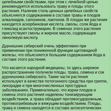
целебными свойствами, при этом с лечебной целью
рекомендуется использовать траву и плоды этого
растения. Наличие столь ценных целебных свойств
объясняется содержанием в составе травы и плодов
алкалоидов, сапонинов, лактонов. В плодах же растения
находится аскорбиновая кислота, смолы, соли йода и
гликозид ксантострумарин. В семенах этого растения
присутствуют смолы и жирное масло, содержащее
линолевую кислоту.
Дурнишник сибирский очень эффективен при
применении при пониженной функции щитовидной
железы, что объясняется большим содержанием йода в
составе этого растения.
Что касается народной медицины, то здесь широкое
распространение получили плоды, трава, семена и сок
дурнишника сибирского. Такие части растения
используют в качестве потогонного средства при гриппе,
лихорадке и при многочисленных простудных
заболеваниях. Примечательно, что корни плодов и
семена этого растения наделены тонизирующим
воздействием, а трава обладает противосудорожным,
противогрибковым и вяжущим воздействием. Плоды,
трава и семена находятся в составе антисептических