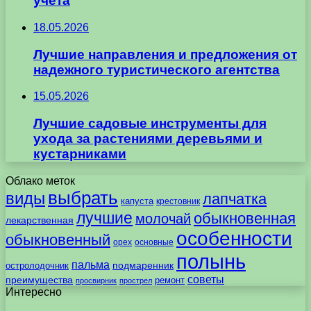
учета
18.05.2026
Лучшие направления и предложения от
надежного туристического агентства
15.05.2026
Лучшие садовые инструменты для
ухода за растениями деревьями и
кустарниками
Облако меток
выбрать
виды
лапчатка
капуста
крестовник
лучшие
обыкновенная
молочай
лекарственная
особенности
обыкновенный
орех
основные
полынь
пальма
подмаренник
остролодочник
советы
преимущества
ремонт
просвирник
прострел
Интересно