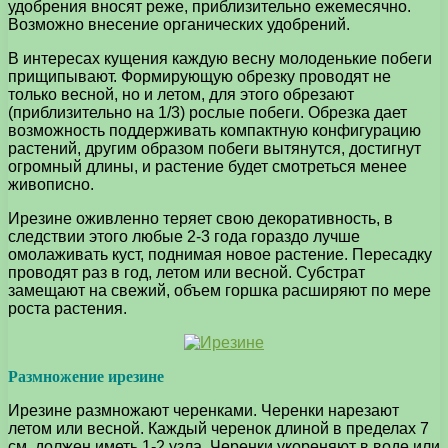
удобрения вносят реже, приблизительно ежемесячно.
Возможно внесение органических удобрений.
В интересах кущения каждую весну молоденькие побеги
прищипывают. Формирующую обрезку проводят не
только весной, но и летом, для этого обрезают
(приблизительно на 1/3) рослые побеги. Обрезка дает
возможность поддерживать компактную конфигурацию
растений, другим образом побеги вытянутся, достигнут
огромный длины, и растение будет смотреться менее
живописно.
Ирезине оживленно теряет свою декоративность, в
следствии этого любые 2-3 года гораздо лучше
омолаживать куст, поднимая новое растение. Пересадку
проводят раз в год, летом или весной. Субстрат
замещают на свежий, объем горшка расширяют по мере
роста растения.
Размножение ирезине
Ирезине размножают черенками. Черенки нарезают
летом или весной. Каждый черенок длиной в пределах 7
см. должен иметь 1-2 узла. Черенки укореняют в воде или