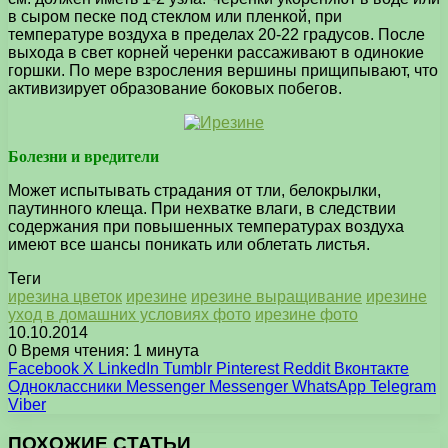
в сыром песке под стеклом или пленкой, при
температуре воздуха в пределах 20-22 градусов. После
выхода в свет корней черенки рассаживают в одинокие
горшки. По мере взросления вершины прищипывают, что
активизирует образование боковых побегов.
Болезни и вредители
Может испытывать страдания от тли, белокрылки,
паутинного клеща. При нехватке влаги, в следствии
содержания при повышенных температурах воздуха
имеют все шансы поникать или облетать листья.
Теги
ирезина цветок
ирезине
ирезине выращивание
ирезине
уход в домашних условиях фото
ирезине фото
10.10.2014
0
Время чтения: 1 минута
Facebook
X
LinkedIn
Tumblr
Pinterest
Reddit
Вконтакте
Одноклассники
Messenger
Messenger
WhatsApp
Telegram
Viber
ПОХОЖИЕ СТАТЬИ