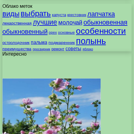
Облако меток
выбрать
виды
лапчатка
капуста
крестовник
лучшие
обыкновенная
молочай
лекарственная
особенности
обыкновенный
орех
основные
полынь
пальма
подмаренник
остролодочник
советы
преимущества
ремонт
просвирник
яблоко
Интересно