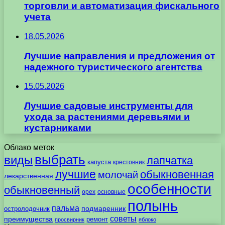
торговли и автоматизация фискального
учета
18.05.2026
Лучшие направления и предложения от
надежного туристического агентства
15.05.2026
Лучшие садовые инструменты для
ухода за растениями деревьями и
кустарниками
Облако меток
выбрать
виды
лапчатка
капуста
крестовник
лучшие
обыкновенная
молочай
лекарственная
особенности
обыкновенный
орех
основные
полынь
пальма
подмаренник
остролодочник
советы
преимущества
ремонт
просвирник
яблоко