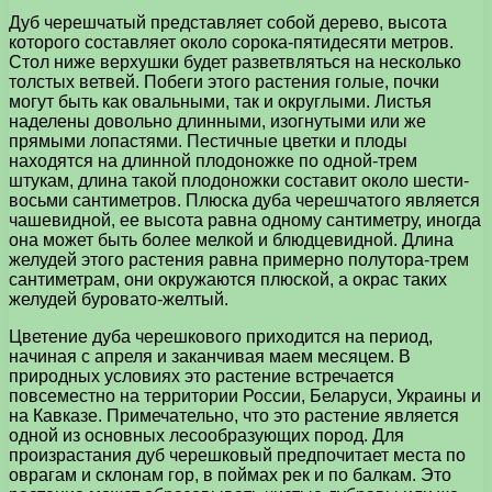
Дуб черешчатый представляет собой дерево, высота
которого составляет около сорока-пятидесяти метров.
Стол ниже верхушки будет разветвляться на несколько
толстых ветвей. Побеги этого растения голые, почки
могут быть как овальными, так и округлыми. Листья
наделены довольно длинными, изогнутыми или же
прямыми лопастями. Пестичные цветки и плоды
находятся на длинной плодоножке по одной-трем
штукам, длина такой плодоножки составит около шести-
восьми сантиметров. Плюска дуба черешчатого является
чашевидной, ее высота равна одному сантиметру, иногда
она может быть более мелкой и блюдцевидной. Длина
желудей этого растения равна примерно полутора-трем
сантиметрам, они окружаются плюской, а окрас таких
желудей буровато-желтый.
Цветение дуба черешкового приходится на период,
начиная с апреля и заканчивая маем месяцем. В
природных условиях это растение встречается
повсеместно на территории России, Беларуси, Украины и
на Кавказе. Примечательно, что это растение является
одной из основных лесообразующих пород. Для
произрастания дуб черешковый предпочитает места по
оврагам и склонам гор, в поймах рек и по балкам. Это