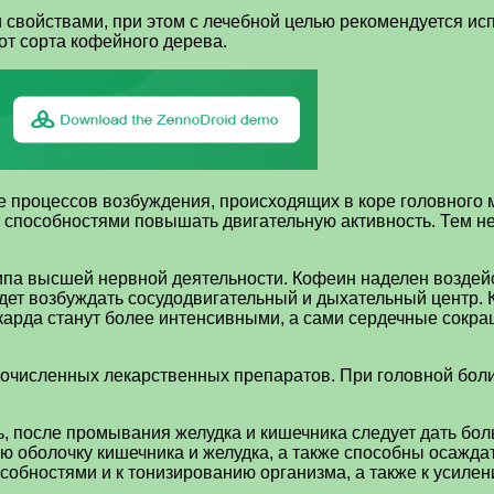
ойствами, при этом с лечебной целью рекомендуется испо
 от сорта кофейного дерева.
 процессов возбуждения, происходящих в коре головного м
пособностями повышать двигательную активность. Тем не м
типа высшей нервной деятельности. Кофеин наделен воздейс
ет возбуждать сосудодвигательный и дыхательный центр. К
карда станут более интенсивными, а сами сердечные сокра
огочисленных лекарственных препаратов. При головной боли
ь, после промывания желудка и кишечника следует дать бо
ю оболочку кишечника и желудка, а также способны осажда
собностями и к тонизированию организма, а также к усиле