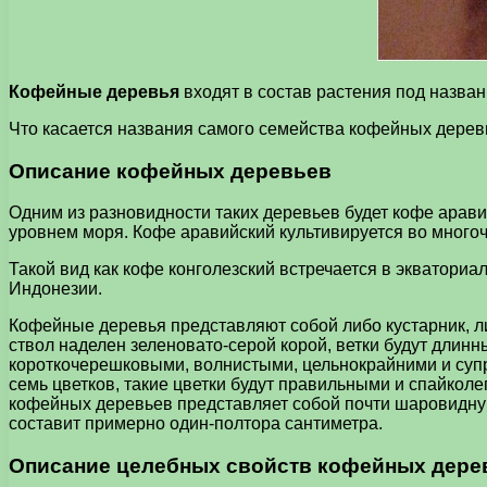
Кофейные деревья
входят в состав растения под назван
Что касается названия самого семейства кофейных деревье
Описание кофейных деревьев
Одним из разновидности таких деревьев будет кофе аравий
уровнем моря. Кофе аравийский культивируется во много
Такой вид как кофе конголезский встречается в экваториа
Индонезии.
Кофейные деревья представляют собой либо кустарник, ли
ствол наделен зеленовато-серой корой, ветки будут длинн
короткочерешковыми, волнистыми, цельнокрайними и супр
семь цветков, такие цветки будут правильными и спайкол
кофейных деревьев представляет собой почти шаровидную
составит примерно один-полтора сантиметра.
Описание целебных свойств кофейных дере