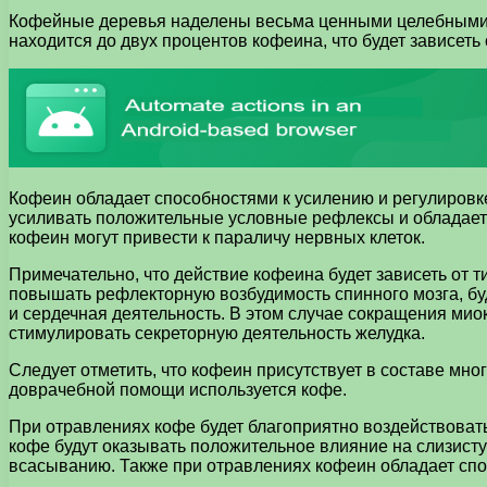
Кофейные деревья наделены весьма ценными целебными св
находится до двух процентов кофеина, что будет зависеть
Кофеин обладает способностями к усилению и регулировке
усиливать положительные условные рефлексы и обладает с
кофеин могут привести к параличу нервных клеток.
Примечательно, что действие кофеина будет зависеть от 
повышать рефлекторную возбудимость спинного мозга, буд
и сердечная деятельность. В этом случае сокращения мио
стимулировать секреторную деятельность желудка.
Следует отметить, что кофеин присутствует в составе мн
доврачебной помощи используется кофе.
При отравлениях кофе будет благоприятно воздействоват
кофе будут оказывать положительное влияние на слизисту
всасыванию. Также при отравлениях кофеин обладает спо