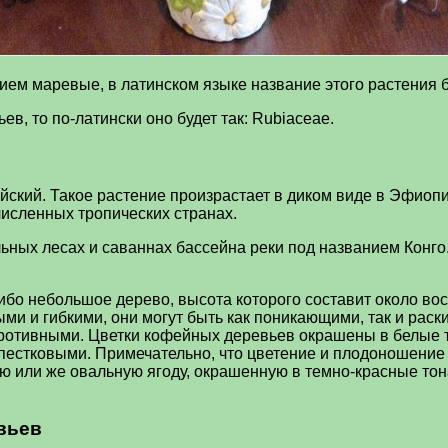
ием маревые, в латинском языке название этого растения б
в, то по-латински оно будет так: Rubiaceae.
ский. Такое растение произрастает в диком виде в Эфиопии
численных тропических странах.
льных лесах и саваннах бассейна реки под названием Конго
бо небольшое дерево, высота которого составит около вос
ыми и гибкими, они могут быть как поникающими, так и рас
отивными. Цветки кофейных деревьев окрашены в белые тон
епестковыми. Примечательно, что цветение и плодоношение 
 или же овальную ягоду, окрашенную в темно-красные тона
вьев