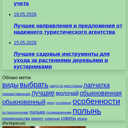
учета
18.05.2026
Лучшие направления и предложения от
надежного туристического агентства
15.05.2026
Лучшие садовые инструменты для
ухода за растениями деревьями и
кустарниками
Облако меток
выбрать
виды
лапчатка
капуста
крестовник
лучшие
обыкновенная
молочай
лекарственная
особенности
обыкновенный
орех
основные
полынь
пальма
подмаренник
остролодочник
советы
преимущества
ремонт
сибирская
яблоко
Интересно