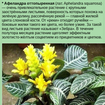
* Афеландра оттопыренная
(лат. Aphelandra squarrosa)
— очень привлекательное растение с крупными
заострёнными листьями, поверхность которых похожа на
зелёную долину, рассечённую рекой — главной жилкой
цвета слоновой кости. От «реки» отходят ручейки —
боковые жилки такого же цвета, но более узкие. За такой
вид листьев растение называют «Зебра». В течение
полутора месяцев растение щеголяет эффектным
золотисто-жёлтым соцветием из прицветников и цветков.