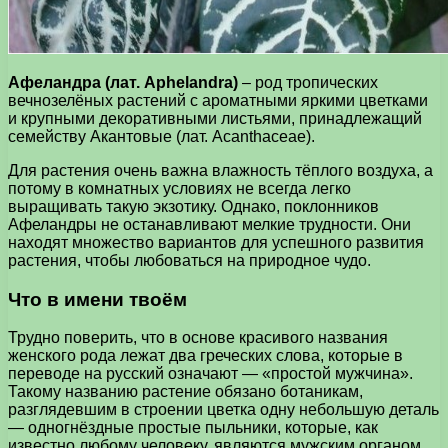
Афеландра (лат. Aphelandra)
– род тропических
вечнозелёных растений с ароматными яркими цветками
и крупными декоративными листьями, принадлежащий
семейству Акантовые (лат. Acanthaceae).
Для растения очень важна влажность тёплого воздуха, а
потому в комнатных условиях не всегда легко
выращивать такую экзотику. Однако, поклонников
Афеландры не останавливают мелкие трудности. Они
находят множество вариантов для успешного развития
растения, чтобы любоваться на природное чудо.
Что в имени твоём
Трудно поверить, что в основе красивого названия
женского рода лежат два греческих слова, которые в
переводе на русский означают — «простой мужчина».
Такому названию растение обязано ботаникам,
разглядевшим в строении цветка одну небольшую деталь
— одногнёздные простые пыльники, которые, как
известно любому человеку, являются мужским органом