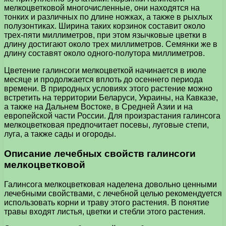
мелкоцветковой многочисленные, они находятся на
тонких и различных по длине ножках, а также в рыхлых
полузонтиках. Ширина таких корзинок составит около
трех-пяти миллиметров, при этом язычковые цветки в
длину достигают около трех миллиметров. Семянки же в
длину составят около одного-полутора миллиметров.
Цветение галинсоги мелкоцветкой начинается в июле
месяце и продолжается вплоть до осеннего периода
времени. В природных условиях этого растение можно
встретить на территории Беларуси, Украины, на Кавказе,
а также на Дальнем Востоке, в Средней Азии и на
европейской части России. Для произрастания галинсога
мелкоцветковая предпочитает посевы, луговые степи,
луга, а также сады и огороды.
Описание лечебных свойств галинсоги
мелкоцветковой
Галинсога мелкоцветковая наделена довольно ценными
лечебными свойствами, с лечебной целью рекомендуется
использовать корни и траву этого растения. В понятие
травы входят листья, цветки и стебли этого растения.