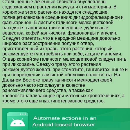
Столь ценные лечебные свойства обусловлены
содержанием в растении каучука и стигмастерина. В
корнях же этого растения находятся следующие
полиацетиленовые соединения: дигидрофалькаринон и
фалькаринон. В листьях галинсоги мелкоцветковой
находятся сапонины тритерпеновые, дубильные
вещества, кофейная кислота, флавоноиды и инулин.
Следует отметить, что в народной медицине довольно
широкое распространение получил отвар,
приготовленный из травы этого растения, который
рекомендуется употреблять при зобе, асците и анемии.
Отвар корней же галинсоги мелкоцветковой следует пить
при лихорадке. Свежую траву этого растения
рекомендуется жевать при стоматите, гингивитах, цинге и
при повреждении слизистой оболочки полости рта. На
Дальнем Востоке траву галинсоги мелкоцветковой
довольно часто использует в качестве
ранозаживляющего средства, а также как
кровоостанавливающее при маточных кровотечениях, а
кроме этого еще и как гипотензивное средство.