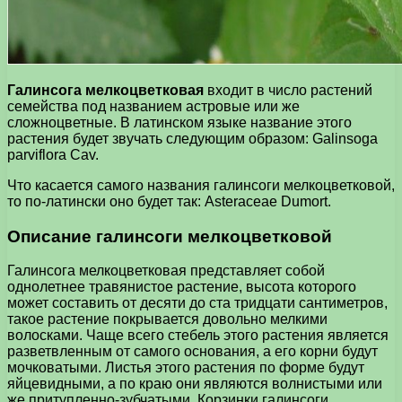
Галинсога мелкоцветковая
входит в число растений
семейства под названием астровые или же
сложноцветные. В латинском языке название этого
растения будет звучать следующим образом: Galinsoga
parviflora Cav.
Что касается самого названия галинсоги мелкоцветковой,
то по-латински оно будет так: Asteraceae Dumort.
Описание галинсоги мелкоцветковой
Галинсога мелкоцветковая представляет собой
однолетнее травянистое растение, высота которого
может составить от десяти до ста тридцати сантиметров,
такое растение покрывается довольно мелкими
волосками. Чаще всего стебель этого растения является
разветвленным от самого основания, а его корни будут
мочковатыми. Листья этого растения по форме будут
яйцевидными, а по краю они являются волнистыми или
же притупленно-зубчатыми. Корзинки галинсоги