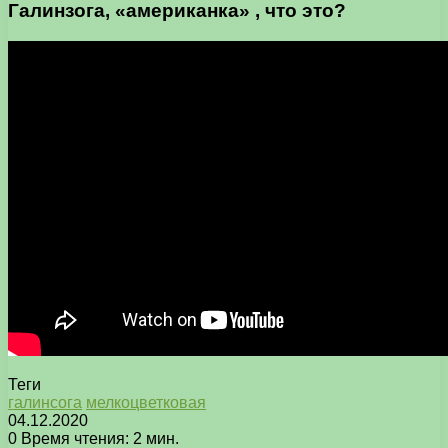
Галинзога, «американка» , что это?
Теги
галинсога
мелкоцветковая
04.12.2020
0
Время чтения: 2 мин.