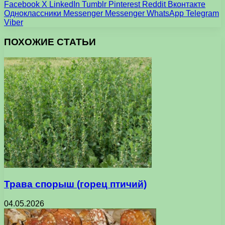
Facebook
X
LinkedIn
Tumblr
Pinterest
Reddit
Вконтакте
Одноклассники
Messenger
Messenger
WhatsApp
Telegram
Viber
ПОХОЖИЕ СТАТЬИ
Трава спорыш (горец птичий)
04.05.2026