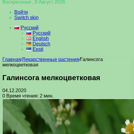
Воскресенье , 9 Август 2026
Войти
Switch skin
Русский
Русский
English
Deutsch
Eesti
Главная
/
Лекарственные растения
/
Галинсога
мелкоцветковая
Галинсога мелкоцветковая
04.12.2020
0
Время чтения: 2 мин.