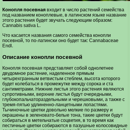
Конопля посевная
входит в число растений семейства
под названием коноплевые, в латинском языке название
этого растения будет звучать следующим образом:
Cannabis sativa L.
Что касается названия самого семейства конопли
посевной, то по-латински оно будет так: Cannabaceae
Endl.
Описание конопли посевной
Конопля посевная представляет собой однолетнее
двудомное растение, наделенное прямым
четырехгранным ветвистым стеблем, высота которого
будет колебаться в промежутке между сорока и ста
сантиметрами. Нижние листья этого растения являются
супротивными, верхние листья будут очередными,
глубокопальчатораздельными и черешковыми, а также с
тремя-пятью удлиненно-ланцетными лопастями.
Тычиночные цветки довольно мелкие по размеру и
окрашены в зеленовато-белые тона, такие цветки будут
собираться в метельчатые соцветия, в то время как
пестичные цветки собираются в пазушные колосовидные