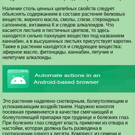
Наличие столь ценных целебных свойств следует
объяснять содержанием в составе растения белковых
веществ, жирного масла, смолы, слизи, стероидных
сапонинов, витамина К и следов алкалоидов. Что
касается листьев и пестичных цветков, то здесь
находится сильно пахнущее вещество под названием
каннабин, а в высушенных листьях присутствует каротин.
Также в растении находятся и следующее вещества:
эфирное масло, фитонциды, каннабин, летучие и
нелетучие алкалоиды.
Это растение наделено снотворным, болеутоляющим и
успокаивающим воздействием. Наружно конопля
посевная применяется в качестве смягчающей и
болеутоляющей припарки при груднице и болезнях глаз.
При болезнях глаз следует класть примочки из отвара и
настойки, которая должна быть разведена в
соотношении одного к десяти. Компресс из семени и