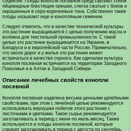
соцветия. Плоды конопли посевной представляют собой
яйцевидные блестящие орешки, слегка сжатые с боков и
окрашенные в серо-коричневые тона. Собственно такие
плоды называют еще и конопляным семенем.
Следует отметить, что в качестве технической культуры
это растение выращивается с целью получению масла и
волокна для текстильной промышленности. С такой
целью это растение выращивается на Украине, в
Беларуси и в европейской части России. Примечательно,
что около дорог и у жилья это растение может
встречаться в качестве сорного. Как одичалая культура
конопля посевная встречается на территории Западного
Поволжья и в Алтае в Западной Сибири.
Описание лечебных свойств конопли
посевной
Конопля посевная наделена весьма ценными целебными
свойствами, при этом с лечебной целью рекомендуется
использовать верхушки побегов этого растения с
листочками и цветками. Такое сырье рекомендуется
заготавливать в период с июня по июль месяц. Также
используются и плоды конопли посевной, которые
следует заготавливать в период с августа по сентябрь.