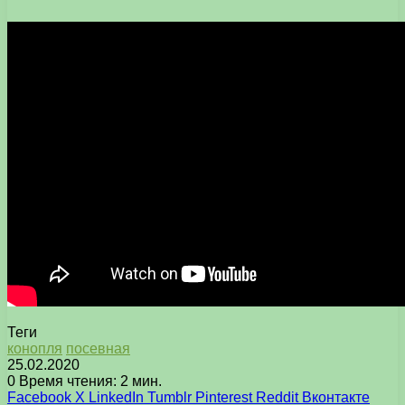
Теги
конопля
посевная
25.02.2020
0
Время чтения: 2 мин.
Facebook
X
LinkedIn
Tumblr
Pinterest
Reddit
Вконтакте