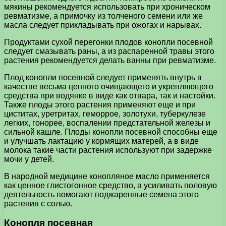
мякины рекомендуется использовать при хроническом
ревматизме, а примочку из толченого семени или же
масла следует прикладывать при ожогах и нарывах.
Продуктами сухой перегонки плодов конопли посевной
следует смазывать раны, а из распаренной травы этого
растения рекомендуется делать ванны при ревматизме.
Плод конопли посевной следует применять внутрь в
качестве весьма ценного очищающего и укрепляющего
средства при водянке в виде как отвара, так и настойки.
Также плоды этого растения применяют еще и при
циститах, уретритах, геморрое, золотухи, туберкулезе
легких, гонорее, воспалении предстательной железы и
сильной кашле. Плоды конопли посевной способны еще
и улучшать лактацию у кормящих матерей, а в виде
молока такие части растения используют при задержке
мочи у детей.
В народной медицине конопляное масло применяется
как ценное глистогонное средство, а усиливать половую
деятельность помогают поджаренные семена этого
растения с солью.
Конопля посевная