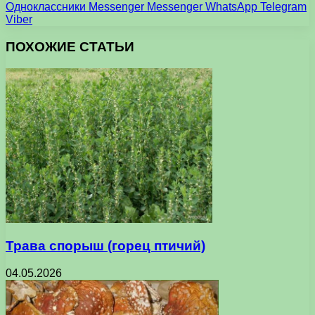
Одноклассники
Messenger
Messenger
WhatsApp
Telegram
Viber
ПОХОЖИЕ СТАТЬИ
Трава спорыш (горец птичий)
04.05.2026