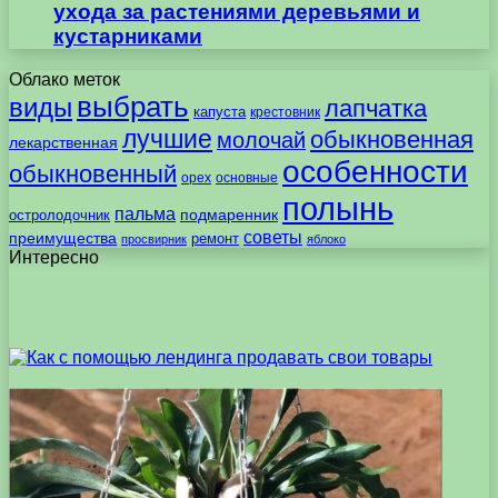
ухода за растениями деревьями и
кустарниками
Облако меток
выбрать
виды
лапчатка
капуста
крестовник
лучшие
обыкновенная
молочай
лекарственная
особенности
обыкновенный
орех
основные
полынь
пальма
подмаренник
остролодочник
советы
преимущества
ремонт
просвирник
яблоко
Интересно