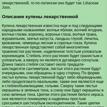
лекарственной, то по-латински оно будет так: Liliaceae
Juss.
Описание купены лекарственной
Купена лекарственная известна еще и под следующими
народными названиями: волчьи яблоки, волчий ягодник,
волчьи глазки, воронец, вороньи глаза, волчья трава,
журавельник, заячья капуста, ландыш глухой, печатка,
кровавник, чемерица лесная и сорочьи глаза. Купена
лекарственная представляет собой многолетнее
травянистое растение, наделенное толстым узловатым
корневищем. Стебель этого растения будет гранистым и
узловатым, а вверху он является дуговидно согнутым.
Длина такого стебля составит около тридцати-
шестидесяти сантиметров, листья этого растения будут
очередными, они обращены в одну сторону. По форме
листья купены лекарственной будут либо яйцевидными,
либо продолговато-овальными, также они являются еще
и стеблеобъемлющими, голыми. Сверху такие листья
окрашены в зеленые тона, а снизу они будут окрашены в
сизо-зеленые тона. Цветки этого растения белого окраса,
они являются поникшему и наделены простым
сросшимся шестизубым околоцветником. Такие цветки