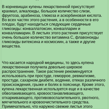
В корневищах купены лекарственной присутствует
крахмал, алкалоиды, большое количество слизи,
фруктоза, арабиноза, глюкоза и аскорбиновая кислота.
Во всех частях этого растения, а в особенности в его
плодах, будут находиться следующие сердечные
гликозиды: конваллатоксин, конвалларин и
конвалламарин. В листьях этого растения присутствует
очень большое количество витамина С, флавоноиды
гликозиды витексина и космосиин, а также и другие
вещества.
Что касается народной медицины, то здесь купена
лекарственная получила довольно широкое
распространение. Такое растение рекомендуется
использовать при простуде, геморрое, ревматизме,
простуде, сахарном диабете, водянке, отеках различного
происхождения, грыже и болях в пояснице. Кроме этого,
купена лекарственная используется еще и в качестве
обволакивающего, кровоостанавливающего,
отхаркивающего, противовоспалительного, рвотного,
мягчительного и кровоочистительного средства.
Примечательно, что наружно свежие листья этого