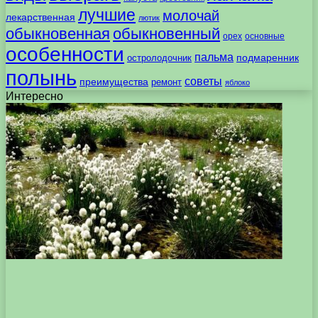
лучшие
молочай
лекарственная
лютик
обыкновенная
обыкновенный
орех
основные
особенности
пальма
подмаренник
остролодочник
полынь
советы
преимущества
ремонт
яблоко
Интересно