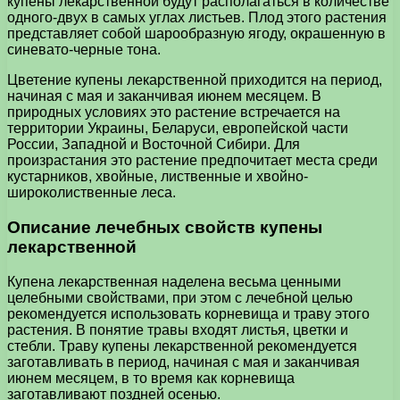
купены лекарственной будут располагаться в количестве
одного-двух в самых углах листьев. Плод этого растения
представляет собой шарообразную ягоду, окрашенную в
синевато-черные тона.
Цветение купены лекарственной приходится на период,
начиная с мая и заканчивая июнем месяцем. В
природных условиях это растение встречается на
территории Украины, Беларуси, европейской части
России, Западной и Восточной Сибири. Для
произрастания это растение предпочитает места среди
кустарников, хвойные, лиственные и хвойно-
широколиственные леса.
Описание лечебных свойств купены
лекарственной
Купена лекарственная наделена весьма ценными
целебными свойствами, при этом с лечебной целью
рекомендуется использовать корневища и траву этого
растения. В понятие травы входят листья, цветки и
стебли. Траву купены лекарственной рекомендуется
заготавливать в период, начиная с мая и заканчивая
июнем месяцем, в то время как корневища
заготавливают поздней осенью.