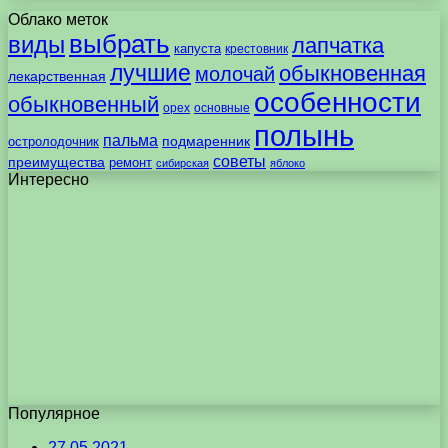
Облако меток
выбрать
виды
лапчатка
капуста
крестовник
лучшие
обыкновенная
молочай
лекарственная
особенности
обыкновенный
орех
основные
полынь
пальма
подмаренник
остролодочник
советы
преимущества
ремонт
сибирская
яблоко
Интересно
Популярное
27.05.2021