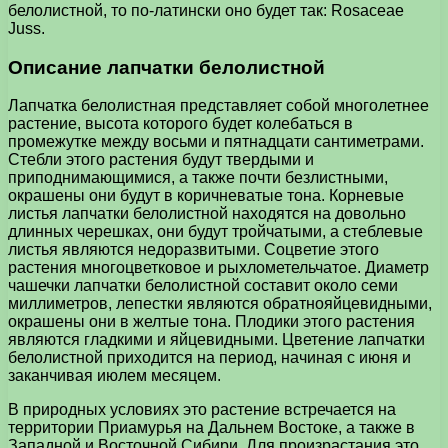
белолистной, то по-латински оно будет так: Rosaceae
Juss.
Описание лапчатки белолистной
Лапчатка белолистная представляет собой многолетнее
растение, высота которого будет колебаться в
промежутке между восьми и пятнадцати сантиметрами.
Стебли этого растения будут твердыми и
приподнимающимися, а также почти безлистными,
окрашены они будут в коричневатые тона. Корневые
листья лапчатки белолистной находятся на довольно
длинных черешках, они будут тройчатыми, а стеблевые
листья являются недоразвитыми. Соцветие этого
растения многоцветковое и рыхлометельчатое. Диаметр
чашечки лапчатки белолистной составит около семи
миллиметров, лепестки являются обратнояйцевидными,
окрашены они в желтые тона. Плодики этого растения
являются гладкими и яйцевидными. Цветение лапчатки
белолистной приходится на период, начиная с июня и
заканчивая июлем месяцем.
В природных условиях это растение встречается на
территории Приамурья на Дальнем Востоке, а также в
Западной и Восточной Сибири. Для произрастания это