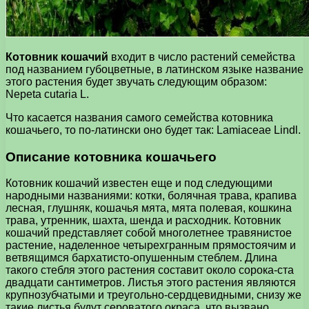
Котовник кошачий
входит в число растений семейства
под названием губоцветные, в латинском языке название
этого растения будет звучать следующим образом:
Nepeta cutaria L.
Что касается названия самого семейства котовника
кошачьего, то по-латински оно будет так: Lamiaceae Lindl.
Описание котовника кошачьего
Котовник кошачий известен еще и под следующими
народными названиями: котки, болячная трава, крапива
лесная, глушняк, кошачья мята, мята полевая, кошкина
трава, утренник, шахта, шенда и расходник. Котовник
кошачий представляет собой многолетнее травянистое
растение, наделенное четырехгранным прямостоячим и
ветвящимся бархатисто-опушенным стеблем. Длина
такого стебля этого растения составит около сорока-ста
двадцати сантиметров. Листья этого растения являются
крупнозубчатыми и треугольно-сердцевидными, снизу же
такие листья будут сероватого окраса, что вызвано