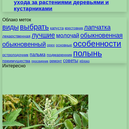
ухода за растениями деревьями и
кустарниками
Облако меток
выбрать
виды
лапчатка
капуста
крестовник
лучшие
обыкновенная
молочай
лекарственная
особенности
обыкновенный
орех
основные
полынь
пальма
подмаренник
остролодочник
советы
преимущества
ремонт
просвирник
яблоко
Интересно