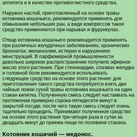
аппетита и в качестве противоглистного средства.
Наружно настой, приготовленный на основе травы
котовника кошачьего, рекомендуется применять для
обмывания небольших ран, а виде компрессов такое
средство применяются при нарывах и фурункулах.
Отвар котовника кошачьего рекомендуется применять
при различных желудочных заболеваниях, хронических
бронхитах, меланхолии, истерии и нарушениях
менструаций. В парфюмерной промышленности
довольно широкое распространение получило эфирное
масло этого растения. При стенокардии, спазмах желудка
и головной боли рекомендуется использовать
следующее средство на основе этого растения: для
приготовления такого средства потребуется взять две
чайные ложки сухой травы котовника кошачьего на один
стакан кипятка. Полученную смесь следует настаивать на
протяжении примерно сорока-пятидесяти минут в
закрытой посуде, после чего такую смесь следует очень
тщательно процедить. Принимают полученное средство
на основе этого растения три-четыре раза в сутки за
двадцать минут до приема пищи по половине стакана.
Котовник кошачий — медонос.