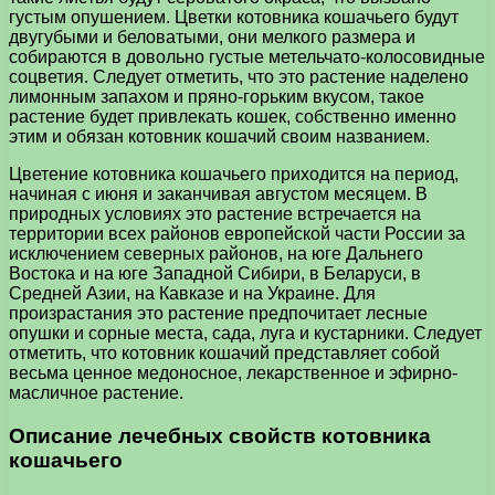
густым опушением. Цветки котовника кошачьего будут
двугубыми и беловатыми, они мелкого размера и
собираются в довольно густые метельчато-колосовидные
соцветия. Следует отметить, что это растение наделено
лимонным запахом и пряно-горьким вкусом, такое
растение будет привлекать кошек, собственно именно
этим и обязан котовник кошачий своим названием.
Цветение котовника кошачьего приходится на период,
начиная с июня и заканчивая августом месяцем. В
природных условиях это растение встречается на
территории всех районов европейской части России за
исключением северных районов, на юге Дальнего
Востока и на юге Западной Сибири, в Беларуси, в
Средней Азии, на Кавказе и на Украине. Для
произрастания это растение предпочитает лесные
опушки и сорные места, сада, луга и кустарники. Следует
отметить, что котовник кошачий представляет собой
весьма ценное медоносное, лекарственное и эфирно-
масличное растение.
Описание лечебных свойств котовника
кошачьего