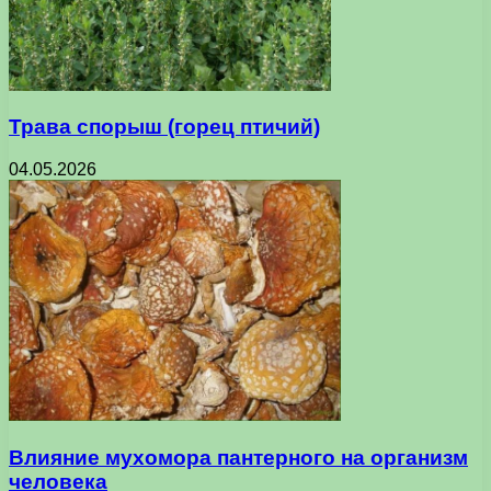
Трава спорыш (горец птичий)
04.05.2026
Влияние мухомора пантерного на организм
человека