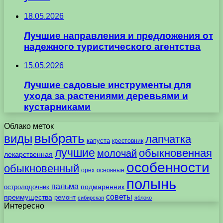
18.05.2026
Лучшие направления и предложения от
надежного туристического агентства
15.05.2026
Лучшие садовые инструменты для
ухода за растениями деревьями и
кустарниками
Облако меток
выбрать
виды
лапчатка
капуста
крестовник
лучшие
обыкновенная
молочай
лекарственная
особенности
обыкновенный
орех
основные
полынь
пальма
подмаренник
остролодочник
советы
преимущества
ремонт
сибирская
яблоко
Интересно