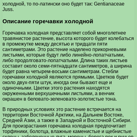
холодной, то по-латински оно будет так: Gentianaceae
Juss.
Описание горечавки холодной
Горечавка холодная представляет собой многолетнее
травянистое растение, высота которого будет колебаться
в промежутке между десятью и тридцати пяти
сантиметрами. Это растение наделено прикорневыми
листьями, которые будут либо линейно-лопатчатыми,
либо продолговато-лопатчатыми. Длина таких листьев
составит около семи-пятнадцати сантиметров, а ширина
будет равна четырем-восьми сантиметрам. Стебли
горечавки холодной являются прямыми. Цветков будет
около двух-пяти штук, иногда они бывают еще и
одиночными. Цветки этого растения находятся
окруженными верхушечными листьями, а венчик
окрашен в беловато-зеленовато-золотистые тона.
В природных условиях это растение встречается на
территории Восточной Арктики, на Дальнем Востоке,
Средней Азии, а также в Западной и Восточной Сибири.
Для произрастания горечавка холодная предпочитает
торфяники, болотца, влажные каменистые и щебнистые
склоны, заболоченные луга, морены, берега рек и ручьев