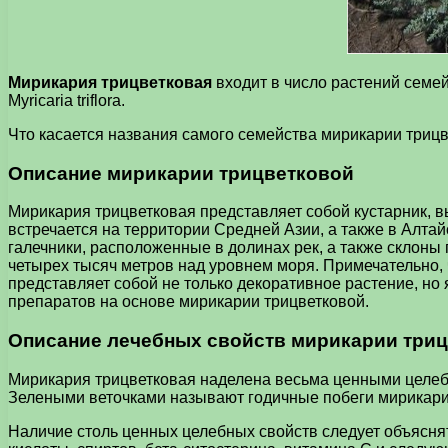
Мирикария трицветковая
входит в число растений семей
Myricaria triflora.
Что касается названия самого семейства мирикарии трицвет
Описание мирикарии трицветковой
Мирикария трицветковая представляет собой кустарник, в
встречается на территории Средней Азии, а также в Алт
галечники, расположенные в долинах рек, а также склоны 
четырех тысяч метров над уровнем моря. Примечательно, ч
представляет собой не только декоративное растение, но
препаратов на основе мирикарии трицветковой.
Описание лечебных свойств мирикарии три
Мирикария трицветковая наделена весьма ценными целебн
Зелеными веточками называют годичные побеги мирикари
Наличие столь ценных целебных свойств следует объясня