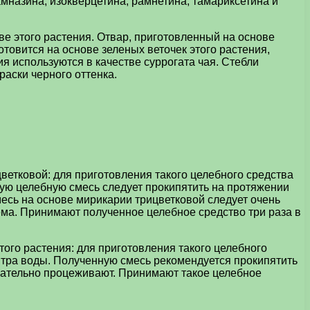
амназина, изокверцетина, рамнетина, тамариксетина и
е этого растения. Отвар, приготовленный на основе
отовится на основе зеленых веточек этого растения,
я используются в качестве суррогата чая. Стебли
аски черного оттенка.
етковой: для приготовления такого целебного средства
ную целебную смесь следует прокипятить на протяжении
месь на основе мирикарии трицветковой следует очень
ема. Принимают полученное целебное средство три раза в
ого растения: для приготовления такого целебного
итра воды. Полученную смесь рекомендуется прокипятить
 тщательно процеживают. Принимают такое целебное