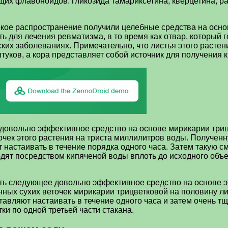
ющих флавоноидов: гликозида тамариксетина, кверцетина, р
кое распространение получили целебные средства на основ
 для лечения ревматизма, в то время как отвар, который г
их заболеваниях. Примечательно, что листья этого растени
ков, а кора представляет собой источник для получения кр
овольно эффективное средство на основе мирикарии трицв
очек этого растения на триста миллилитров воды. Получен
 настаивать в течение порядка одного часа. Затем такую с
одят посредством кипяченой воды вплоть до исходного объ
ть следующее довольно эффективное средство на основе эт
нных сухих веточек мирикарии трицветковой на половину л
оставляют настаивать в течение одного часа и затем очень
ки по одной третьей части стакана.