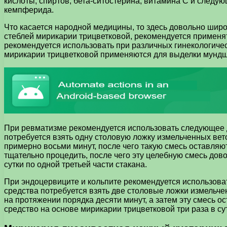
кислоты, спиртов, бета-ситостерина, витамина С и следу
кемпферида.
Что касается народной медицины, то здесь довольно широ
стеблей мирикарии трицветковой, рекомендуется применять
рекомендуется использовать при различных гинекологическ
мирикарии трицветковой применяются для выделки мундшту
При ревматизме рекомендуется использовать следующее д
потребуется взять одну столовую ложку измельченных вет
примерно восьми минут, после чего такую смесь оставляют
тщательно процедить, после чего эту целебную смесь дов
сутки по одной третьей части стакана.
При эндоцервиците и кольпите рекомендуется использова
средства потребуется взять две столовые ложки измельче
на протяжении порядка десяти минут, а затем эту смесь 
средство на основе мирикарии трицветковой три раза в сут