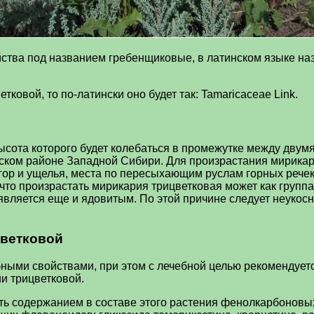
ства под названием гребенщиковые, в латинском языке наз
ковой, то по-латински оно будет так: Tamaricaceae Link.
ысота которого будет колебаться в промежутке между двум
айском районе Западной Сибири. Для произрастания мирика
гор и ущелья, места по пересыхающим руслам горных речек 
то произрастать мирикария трицветковая может как группами
 является еще и ядовитым. По этой причине следует неуко
цветковой
ыми свойствами, при этом с лечебной целью рекомендуется
и трицветковой.
ть содержанием в составе этого растения фенолкарбоновых