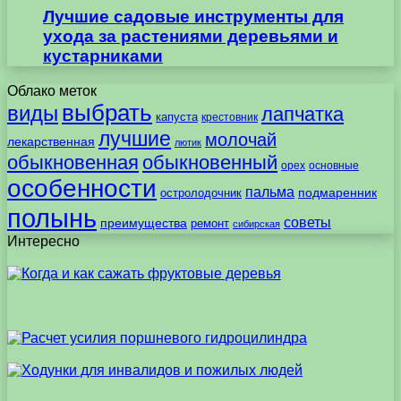
Лучшие садовые инструменты для
ухода за растениями деревьями и
кустарниками
Облако меток
выбрать
виды
лапчатка
капуста
крестовник
лучшие
молочай
лекарственная
лютик
обыкновенная
обыкновенный
орех
основные
особенности
пальма
подмаренник
остролодочник
полынь
советы
преимущества
ремонт
сибирская
Интересно