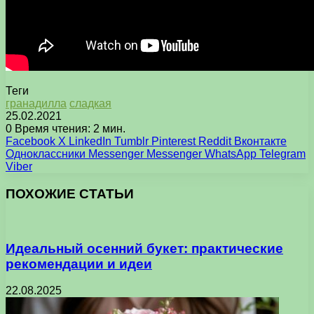
Теги
гранадилла
сладкая
25.02.2021
0
Время чтения: 2 мин.
Facebook
X
LinkedIn
Tumblr
Pinterest
Reddit
Вконтакте
Одноклассники
Messenger
Messenger
WhatsApp
Telegram
Viber
ПОХОЖИЕ СТАТЬИ
Идеальный осенний букет: практические
рекомендации и идеи
22.08.2025