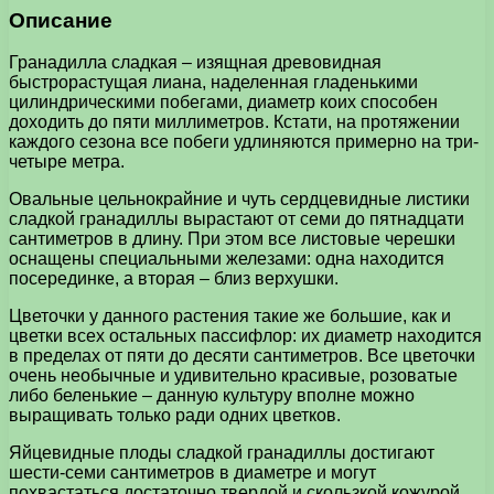
Описание
Гранадилла сладкая – изящная древовидная
быстрорастущая лиана, наделенная гладенькими
цилиндрическими побегами, диаметр коих способен
доходить до пяти миллиметров. Кстати, на протяжении
каждого сезона все побеги удлиняются примерно на три-
четыре метра.
Овальные цельнокрайние и чуть сердцевидные листики
сладкой гранадиллы вырастают от семи до пятнадцати
сантиметров в длину. При этом все листовые черешки
оснащены специальными железами: одна находится
посерединке, а вторая – близ верхушки.
Цветочки у данного растения такие же большие, как и
цветки всех остальных пассифлор: их диаметр находится
в пределах от пяти до десяти сантиметров. Все цветочки
очень необычные и удивительно красивые, розоватые
либо беленькие – данную культуру вполне можно
выращивать только ради одних цветков.
Яйцевидные плоды сладкой гранадиллы достигают
шести-семи сантиметров в диаметре и могут
похвастаться достаточно твердой и скользкой кожурой.