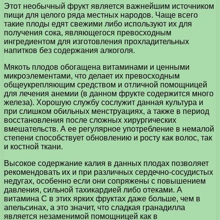
Этот необычный фрукт является важнейшим источником
пищи для целого ряда местных народов. Чаще всего
такие плоды едят свежими либо используют их для
получения сока, являющегося превосходным
ингредиентом для изготовления прохладительных
напитков без содержания алкоголя.
Мякоть плодов обогащена витаминами и ценными
микроэлементами, что делает их превосходным
общеукрепляющим средством и отличной помощницей
для лечения анемии (в данном фрукте содержится много
железа). Хорошую службу сослужит данная культура и
при слишком обильных менструациях, а также в период
восстановления после сложных хирургических
вмешательств. А ее регулярное употребление в немалой
степени способствует обновлению и росту как волос, так
и костной ткани.
Высокое содержание калия в данных плодах позволяет
рекомендовать их и при различных сердечно-сосудистых
недугах, особенно если они сопряжены с повышением
давления, сильной тахикардией либо отеками. А
витамина C в этих ярких фруктах даже больше, чем в
апельсинах, а это значит, что сладкая гранадилла
является незаменимой помощницей как в