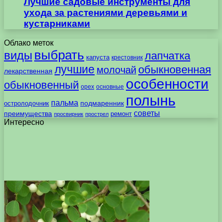
Лучшие садовые инструменты для
ухода за растениями деревьями и
кустарниками
Облако меток
выбрать
виды
лапчатка
капуста
крестовник
лучшие
обыкновенная
молочай
лекарственная
особенности
обыкновенный
орех
основные
полынь
пальма
подмаренник
остролодочник
советы
преимущества
ремонт
просвирник
прострел
Интересно