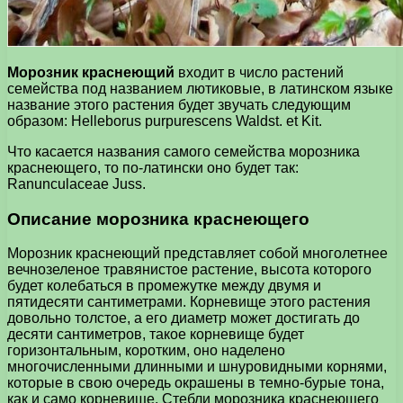
Морозник краснеющий
входит в число растений
семейства под названием лютиковые, в латинском языке
название этого растения будет звучать следующим
образом: Helleborus purpurescens Waldst. et Kit.
Что касается названия самого семейства морозника
краснеющего, то по-латински оно будет так:
Ranunculaceae Juss.
Описание морозника краснеющего
Морозник краснеющий представляет собой многолетнее
вечнозеленое травянистое растение, высота которого
будет колебаться в промежутке между двумя и
пятидесяти сантиметрами. Корневище этого растения
довольно толстое, а его диаметр может достигать до
десяти сантиметров, такое корневище будет
горизонтальным, коротким, оно наделено
многочисленными длинными и шнуровидными корнями,
которые в свою очередь окрашены в темно-бурые тона,
как и само корневище. Стебли морозника краснеющего