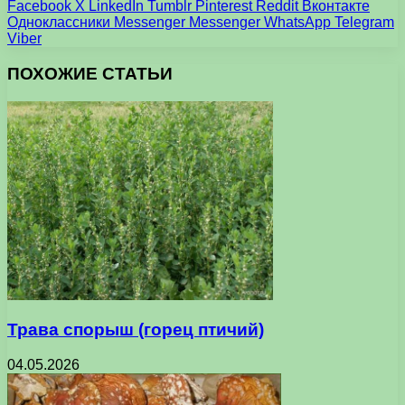
Facebook
X
LinkedIn
Tumblr
Pinterest
Reddit
Вконтакте
Одноклассники
Messenger
Messenger
WhatsApp
Telegram
Viber
ПОХОЖИЕ СТАТЬИ
Трава спорыш (горец птичий)
04.05.2026