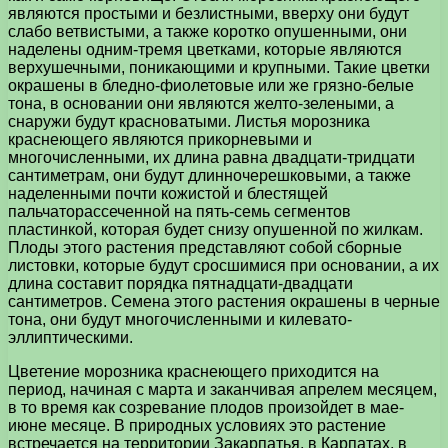
являются простыми и безлистными, вверху они будут
слабо ветвистыми, а также коротко опушенными, они
наделены одним-тремя цветками, которые являются
верхушечными, поникающими и крупными. Такие цветки
окрашены в бледно-фиолетовые или же грязно-белые
тона, в основании они являются желто-зелеными, а
снаружи будут красноватыми. Листья морозника
краснеющего являются прикорневыми и
многочисленными, их длина равна двадцати-тридцати
сантиметрам, они будут длинночерешковыми, а также
наделенными почти кожистой и блестящей
пальчаторассеченной на пять-семь сегментов
пластинкой, которая будет снизу опушенной по жилкам.
Плоды этого растения представляют собой сборные
листовки, которые будут сросшимися при основании, а их
длина составит порядка пятнадцати-двадцати
сантиметров. Семена этого растения окрашены в черные
тона, они будут многочисленными и килевато-
эллиптическими.
Цветение морозника краснеющего приходится на
период, начиная с марта и заканчивая апрелем месяцем,
в то время как созревание плодов произойдет в мае-
июне месяце. В природных условиях это растение
встречается на территории Закарпатья, в Карпатах, в