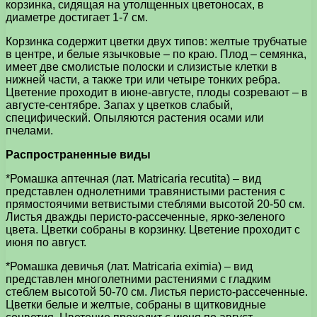
корзинка, сидящая на утолщенных цветоносах, в
диаметре достигает 1-7 см.
Корзинка содержит цветки двух типов: желтые трубчатые
в центре, и белые язычковые – по краю. Плод – семянка,
имеет две смолистые полоски и слизистые клетки в
нижней части, а также три или четыре тонких ребра.
Цветение проходит в июне-августе, плоды созревают – в
августе-сентябре. Запах у цветков слабый,
специфический. Опыляются растения осами или
пчелами.
Распространенные виды
*Ромашка аптечная (лат. Matricaria recutita) – вид
представлен однолетними травянистыми растения с
прямостоячими ветвистыми стеблями высотой 20-50 см.
Листья дважды перисто-рассеченные, ярко-зеленого
цвета. Цветки собраны в корзинку. Цветение проходит с
июня по август.
*Ромашка девичья (лат. Matricaria eximia) – вид
представлен многолетними растениями с гладким
стеблем высотой 50-70 см. Листья перисто-рассеченные.
Цветки белые и желтые, собраны в щитковидные