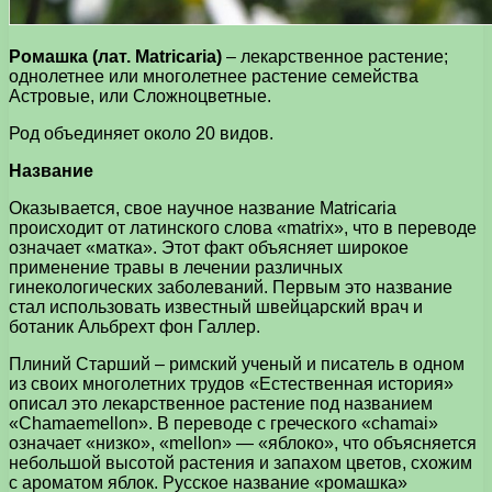
Ромашка (лат. Matricaria)
– лекарственное растение;
однолетнее или многолетнее растение семейства
Астровые, или Сложноцветные.
Род объединяет около 20 видов.
Название
Оказывается, свое научное название Matricaria
происходит от латинского слова «matrix», что в переводе
означает «матка». Этот факт объясняет широкое
применение травы в лечении различных
гинекологических заболеваний. Первым это название
стал использовать известный швейцарский врач и
ботаник Альбрехт фон Галлер.
Плиний Старший – римский ученый и писатель в одном
из своих многолетних трудов «Естественная история»
описал это лекарственное растение под названием
«Chamaemellon». В переводе с греческого «chamai»
означает «низко», «mellon» — «яблоко», что объясняется
небольшой высотой растения и запахом цветов, схожим
с ароматом яблок. Русское название «ромашка»