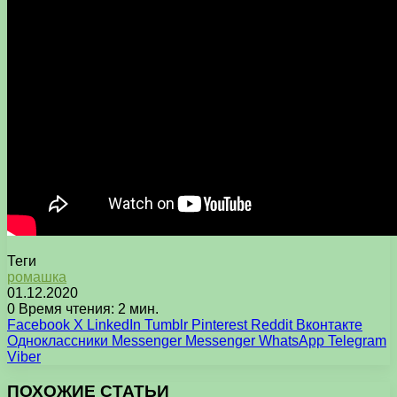
Теги
ромашка
01.12.2020
0
Время чтения: 2 мин.
Facebook
X
LinkedIn
Tumblr
Pinterest
Reddit
Вконтакте
Одноклассники
Messenger
Messenger
WhatsApp
Telegram
Viber
ПОХОЖИЕ СТАТЬИ