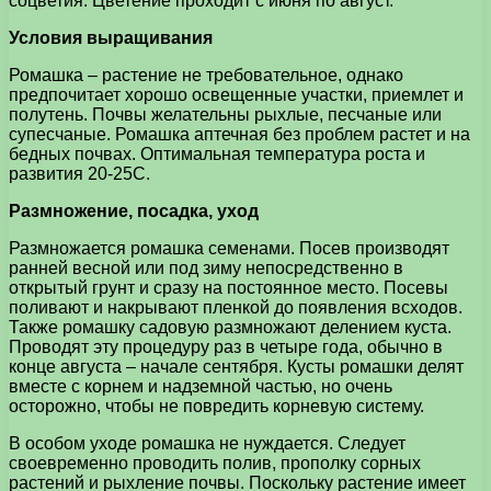
соцветия. Цветение проходит с июня по август.
Условия выращивания
Ромашка – растение не требовательное, однако
предпочитает хорошо освещенные участки, приемлет и
полутень. Почвы желательны рыхлые, песчаные или
супесчаные. Ромашка аптечная без проблем растет и на
бедных почвах. Оптимальная температура роста и
развития 20-25С.
Размножение, посадка, уход
Размножается ромашка семенами. Посев производят
ранней весной или под зиму непосредственно в
открытый грунт и сразу на постоянное место. Посевы
поливают и накрывают пленкой до появления всходов.
Также ромашку садовую размножают делением куста.
Проводят эту процедуру раз в четыре года, обычно в
конце августа – начале сентября. Кусты ромашки делят
вместе с корнем и надземной частью, но очень
осторожно, чтобы не повредить корневую систему.
В особом уходе ромашка не нуждается. Следует
своевременно проводить полив, прополку сорных
растений и рыхление почвы. Поскольку растение имеет