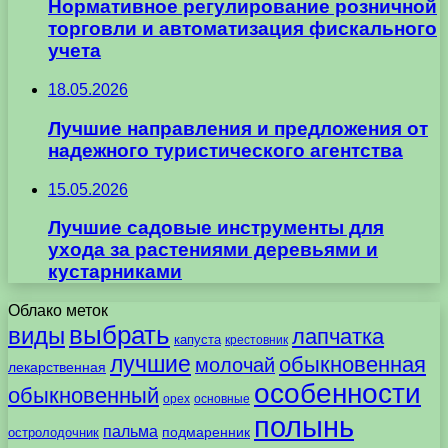
Нормативное регулирование розничной
торговли и автоматизация фискального
учета
18.05.2026
Лучшие направления и предложения от
надежного туристического агентства
15.05.2026
Лучшие садовые инструменты для
ухода за растениями деревьями и
кустарниками
Облако меток
выбрать
виды
лапчатка
капуста
крестовник
лучшие
обыкновенная
молочай
лекарственная
особенности
обыкновенный
орех
основные
полынь
пальма
подмаренник
остролодочник