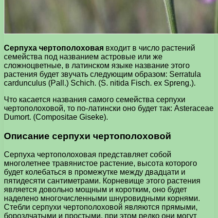
Серпуха чертополоховая
входит в число растений
семейства под названием астровые или же
сложноцветные, в латинском языке название этого
растения будет звучать следующим образом: Serratula
cardunculus (Pall.) Schich. (S. nitida Fisch. ex Spreng.).
Что касается названия самого семейства серпухи
чертополоховой, то по-латински оно будет так: Asteraceae
Dumort. (Compositae Giseke).
Описание серпухи чертополоховой
Серпуха чертополоховая представляет собой
многолетнее травянистое растение, высота которого
будет колебаться в промежутке между двадцати и
пятидесяти сантиметрами. Корневище этого растения
является довольно мощным и коротким, оно будет
наделено многочисленными шнуровидными корнями.
Стебли серпухи чертополоховой являются прямыми,
бороздчатыми и простыми, при этом редко они могут