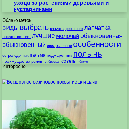
ухода за растениями деревьями и
кустарниками
Облако меток
выбрать
виды
лапчатка
капуста
крестовник
лучшие
обыкновенная
молочай
лекарственная
особенности
обыкновенный
орех
основные
полынь
пальма
подмаренник
остролодочник
советы
преимущества
ремонт
сибирская
яблоко
Интересно