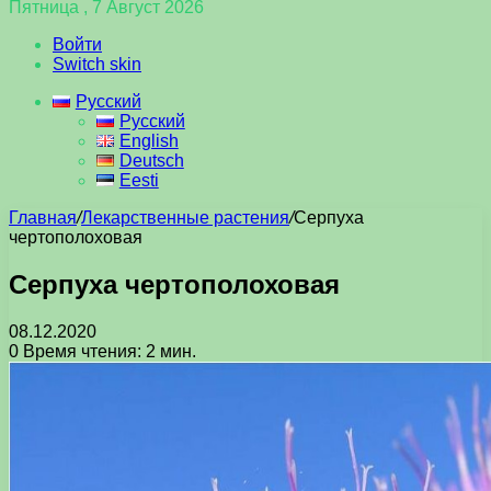
Пятница , 7 Август 2026
Войти
Switch skin
Русский
Русский
English
Deutsch
Eesti
Главная
/
Лекарственные растения
/
Серпуха
чертополоховая
Серпуха чертополоховая
08.12.2020
0
Время чтения: 2 мин.