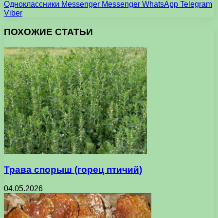
Одноклассники
Messenger
Messenger
WhatsApp
Telegram
Viber
ПОХОЖИЕ СТАТЬИ
Трава спорыш (горец птичий)
04.05.2026