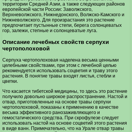
территории Средней Азии, а также следующих районов
европейской части России: Заволжского,
Верхневолжского, Нижнедонского, Волжско-Камского и
Нижневолжского. Для произрастания это растение
предпочитает пустынные степи, берега солонцеватых
гор, залежи, степные и солонцеватые луга.
Описание лечебных свойств серпухи
чертополоховой
Серпуха чертополоховая наделена весьма ценными
целебными свойствами, при этом с лечебной целью
рекомендуется использовать соцветия и траву этого
растения. В понятие травы входят листья, стебли и
цветки.
Что касается тибетской медицины, то здесь это растение
получило довольно широкое распространение. Настой и
отвар, приготовленные на основе травы серпухи
чертополоховой, показаны к применению в качестве
весьма эффективного ранозаживляющего и
гемостатического средства. При скрофулезе следует
использовать настой на основе соцветий этого растения
в виде ванн. Примечательно, что на Урале отвар травы