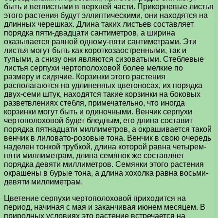
быть и ветвистыми в верхней части. Прикорневые листья
этого растения будут эллиптическими, они находятся на
длинных черешках. Длина таких листьев составляет
порядка пяти-двадцати сантиметров, а ширина
оказывается равной одному-пяти сантиметрами. Эти
листья могут быть как короткозаостренными, так и
тупыми, а снизу они являются сизоватыми. Стеблевые
листья серпухи чертополоховой более мелкие по
размеру и сидячие. Корзинки этого растения
располагаются на удлиненных цветоносах, их порядка
двух-семи штук, находятся такие корзинки на боковых
разветвлениях стебля, примечательно, что иногда
корзинки могут быть и одиночными. Венчик серпухи
чертополоховой будет бледным, его длина составит
порядка пятнадцати миллиметров, а окрашивается такой
венчик в лиловато-розовые тона. Венчик в свою очередь
наделен тонкой трубкой, длина которой равна четырем-
пяти миллиметрам, длина семянок же составляет
порядка девяти миллиметров. Семянки этого растения
окрашены в бурые тона, а длина хохолка равна восьми-
девяти миллиметрам.
Цветение серпухи чертополоховой приходится на
период, начиная с мая и заканчивая июнем месяцем. В
природных условиях это растение встречается на