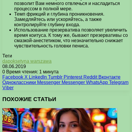
позволит Вам немного отвлечься и насладиться
процессом в полной мере.
Темп фрикций и глубина проникновения.
Замедляйтесь или ускоряйтесь, а также
контролируйте глубину входа.
Использование презерватива позволяет увеличить
время коитуса. К тому же, бывают презервативы со
смазкой-анестетиком, что незначительно снижает
чувствительность головки пениса.
Теги
dapoksetyna warszawa
08.06.2019
0
Время чтения: 1 минута
Facebook
X
LinkedIn
Tumblr
Pinterest
Reddit
Вконтакте
Одноклассники
Messenger
Messenger
WhatsApp
Telegram
Viber
ПОХОЖИЕ СТАТЬИ