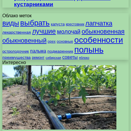
кустарниками
Облако меток
выбрать
виды
лапчатка
капуста
крестовник
лучшие
обыкновенная
молочай
лекарственная
особенности
обыкновенный
орех
основные
полынь
пальма
подмаренник
остролодочник
советы
преимущества
ремонт
сибирская
яблоко
Интересно