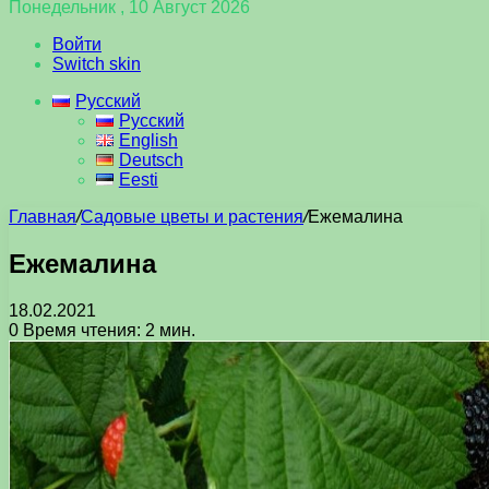
Понедельник , 10 Август 2026
Войти
Switch skin
Русский
Русский
English
Deutsch
Eesti
Главная
/
Садовые цветы и растения
/
Ежемалина
Ежемалина
18.02.2021
0
Время чтения: 2 мин.