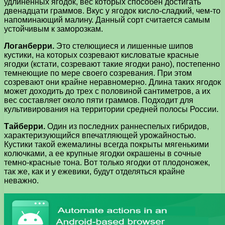
удлиненных ягодок, вес которых способен достигать
двенадцати граммов. Вкус у ягодок кисло-сладкий, чем-то
напоминающий малину. Данный сорт считается самым
устойчивым к заморозкам.
Логанберри.
Это стелющиеся и лишенные шипов
кустики, на которых созревают кисловатые красные
ягодки (кстати, созревают такие ягодки рано), постепенно
темнеющие по мере своего созревания. При этом
созревают они крайне неравномерно. Длина таких ягодок
может доходить до трех с половиной сантиметров, а их
вес составляет около пяти граммов. Подходит для
культивирования на территории средней полосы России.
Тайберри.
Один из последних раннеспелых гибридов,
характеризующийся впечатляющей урожайностью.
Кустики такой ежемалины всегда покрыты мягенькими
колючками, а ее крупные ягодки окрашены в сочные
темно-красные тона. Вот только ягодки от плодоножек,
так же, как и у ежевики, будут отделяться крайне
неважно.