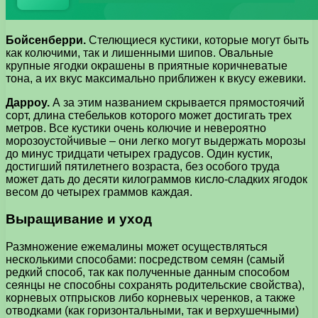
Бойсенберри.
Стелющиеся кустики, которые могут быть
как колючими, так и лишенными шипов. Овальные
крупные ягодки окрашены в приятные коричневатые
тона, а их вкус максимально приближен к вкусу ежевики.
Дарроу.
А за этим названием скрывается прямостоячий
сорт, длина стебельков которого может достигать трех
метров. Все кустики очень колючие и невероятно
морозоустойчивые – они легко могут выдержать морозы
до минус тридцати четырех градусов. Один кустик,
достигший пятилетнего возраста, без особого труда
может дать до десяти килограммов кисло-сладких ягодок
весом до четырех граммов каждая.
Выращивание и уход
Размножение ежемалины может осуществляться
несколькими способами: посредством семян (самый
редкий способ, так как полученные данным способом
сеянцы не способны сохранять родительские свойства),
корневых отпрысков либо корневых черенков, а также
отводками (как горизонтальными, так и верхушечными)