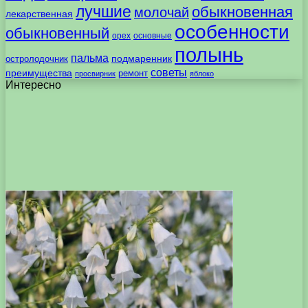
лучшие
обыкновенная
молочай
лекарственная
особенности
обыкновенный
орех
основные
полынь
пальма
подмаренник
остролодочник
советы
преимущества
ремонт
просвирник
яблоко
Интересно