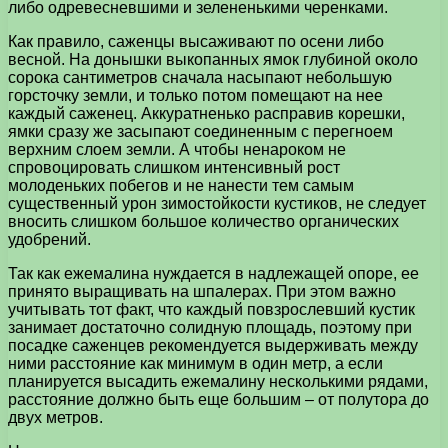
либо одревесневшими и зелененькими черенками.
Как правило, саженцы высаживают по осени либо
весной. На донышки выкопанных ямок глубиной около
сорока сантиметров сначала насыпают небольшую
горсточку земли, и только потом помещают на нее
каждый саженец. Аккуратненько расправив корешки,
ямки сразу же засыпают соединенным с перегноем
верхним слоем земли. А чтобы ненароком не
спровоцировать слишком интенсивный рост
молоденьких побегов и не нанести тем самым
существенный урон зимостойкости кустиков, не следует
вносить слишком большое количество органических
удобрений.
Так как ежемалина нуждается в надлежащей опоре, ее
принято выращивать на шпалерах. При этом важно
учитывать тот факт, что каждый повзрослевший кустик
занимает достаточно солидную площадь, поэтому при
посадке саженцев рекомендуется выдерживать между
ними расстояние как минимум в один метр, а если
планируется высадить ежемалину несколькими рядами,
расстояние должно быть еще большим – от полутора до
двух метров.