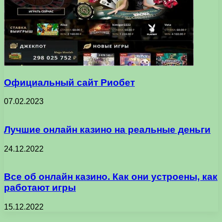
Официальный сайт Риобет
07.02.2023
Лучшие онлайн казино на реальные деньги
24.12.2022
Все об онлайн казино. Как они устроены, как
работают игры
15.12.2022