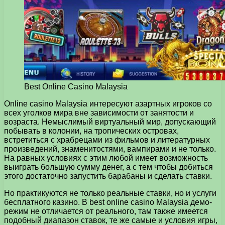
Best Online Casino Malaysia
Online casino Malaysia интересуют азартных игроков со
всех уголков мира вне зависимости от занятости и
возраста.
Немыслимый виртуальный мир, допускающий
побывать в колонии, на тропических островах,
встретиться с храбрецами из фильмов и литературных
произведений, знаменитостями, вампирами и не только.
На равных условиях с этим любой имеет возможность
выиграть большую сумму денег, а с тем чтобы добиться
этого достаточно запустить барабаны и сделать ставки.
Но практикуются не только реальные ставки, но и услуги
бесплатного казино. В best online casino Malaysia демо-
режим не отличается от реального, там также имеется
подобный диапазон ставок, те же самые и условия игры,