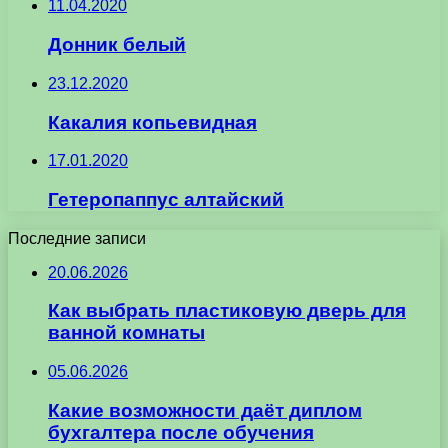
11.04.2020
Донник белый
23.12.2020
Какалия копьевидная
17.01.2020
Гетеропаппус алтайский
Последние записи
20.06.2026
Как выбрать пластиковую дверь для
ванной комнаты
05.06.2026
Какие возможности даёт диплом
бухгалтера после обучения