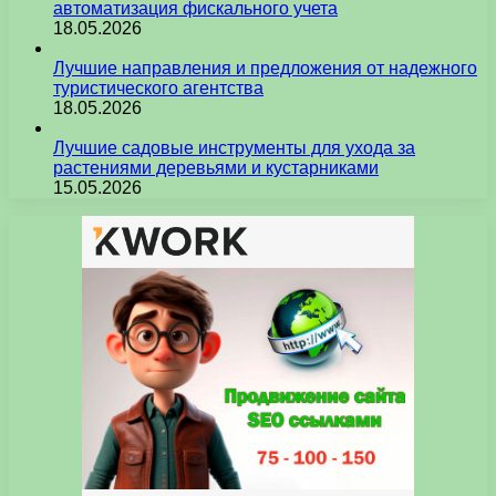
автоматизация фискального учета
18.05.2026
Лучшие направления и предложения от надежного
туристического агентства
18.05.2026
Лучшие садовые инструменты для ухода за
растениями деревьями и кустарниками
15.05.2026