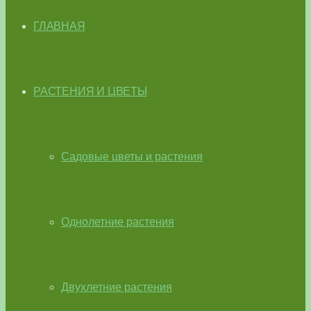
ГЛАВНАЯ
РАСТЕНИЯ И ЦВЕТЫ
Садовые цветы и растения
Однолетние растения
Двухлетние растения