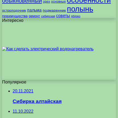
особенности
обыкновенный
орех
основные
полынь
пальма
подмаренник
остролодочник
советы
преимущества
ремонт
сибирская
яблоко
Интересно
Популярное
20.11.2021
Сибирка алтайская
11.10.2022