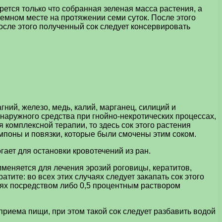
рется только что собранная зеленая масса растения, а
темном месте на протяжении семи суток. После этого
осле этого полученный сок следует консервировать
ий, железо, медь, калий, марганец, силиций и
 наружного средства при гнойно-некротических процессах,
 комплексной терапии, то здесь сок этого растения
ампоны и повязки, которые были смочены этим соком.
ает для остановки кровотечений из ран.
именяется для лечения эрозий роговицы, кератитов,
тите: во всех этих случаях следует закапать сок этого
ях посредством либо 0,5 процентным раствором
приема пищи, при этом такой сок следует разбавить водой