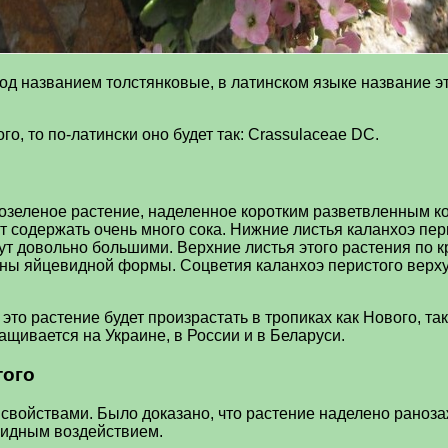
од названием толстянковые, в латинском языке название э
о, то по-латински оно будет так: Crassulaceae DC.
озеленое растение, наделенное коротким разветвленным ко
т содержать очень много сока. Нижние листья каланхоэ пер
ут довольно большими. Верхние листья этого растения по к
ны яйцевидной формы. Соцветия каланхоэ перистого верху
 это растение будет произрастать в тропиках как Нового, т
ащивается на Украине, в России и в Беларуси.
того
свойствами. Было доказано, что растение наделено рано
цидным воздействием.