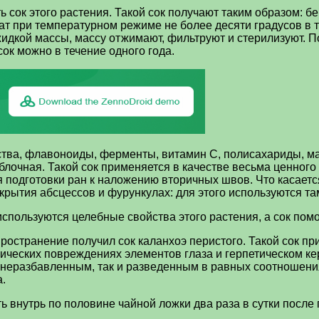
сок этого растения. Такой сок получают таким образом: бе
жат при температурном режиме не более десяти градусов в 
идкой массы, массу отжимают, фильтруют и стерилизуют. П
ок можно в течение одного года.
тва, флавоноиды, ферменты, витамин С, полисахариды, магн
блочная. Такой сок применяется в качестве весьма ценного
я подготовки ран к наложению вторичных швов. Что касается
крытия абсцессов и фурункулах: для этого используются т
ользуются целебные свойства этого растения, а сок помог
ространение получил сок каланхоэ перистого. Такой сок пр
ических повреждениях элементов глаза и герпетическом кера
 неразбавленным, так и разведенным в равных соотношени
.
ь внутрь по половине чайной ложки два раза в сутки после 