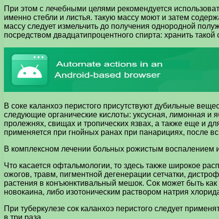
При этом с лечебными целями рекомендуется использовать 
именно стебли и листья. такую массу моют и затем содер
массу следует измельчить до получения однородной полуж
посредством двадцатипроцентного спирта: хранить такой с
В соке каланхоэ перистого присутствуют дубильные вещес
следующие органические кислоты: уксусная, лимонная и я
пролежнях, свищах и тропических язвах, а также еще и дл
применяется при гнойных ранах при панарициях, после вс
В комплексном лечении больных рожистым воспалением исп
Что касается офтальмологии, то здесь также широкое расп
ожогов, травм, пигментной дегенерации сетчатки, дистроф
растения в конъюнктивальный мешок. Сок может быть как
новокаина, либо изотоническим раствором натрия хлорида
При туберкулезе сок каланхоэ перистого следует применят
в три раза.