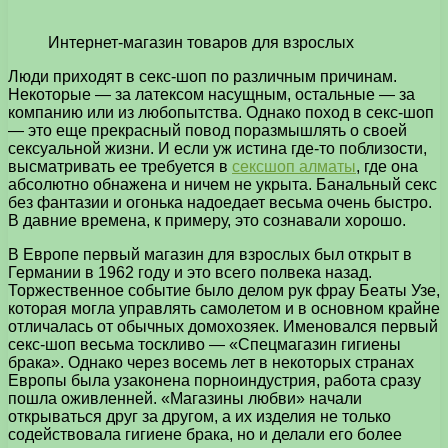
Интернет-магазин товаров для взрослых
Люди приходят в секс-шоп по различным причинам.
Некоторые — за латексом насущным, остальные — за
компанию или из любопытства.
Однако поход в секс-шоп
— это еще прекрасный повод поразмышлять о своей
сексуальной жизни. И если уж истина где-то поблизости,
высматривать ее требуется в
сексшоп алматы
, где она
абсолютно обнажена и ничем не укрыта. Банальный секс
без фантазии и огонька надоедает весьма очень быстро.
В давние времена, к примеру, это сознавали хорошо.
В Европе первый магазин для взрослых был открыт в
Германии в 1962 году и это всего полвека назад.
Торжественное событие было делом рук фрау Беаты Узе,
которая могла управлять самолетом и в основном крайне
отличалась от обычных домохозяек. Именовался первый
секс-шоп весьма тоскливо — «Спецмагазин гигиены
брака». Однако через восемь лет в некоторых странах
Европы была узаконена порноиндустрия, работа сразу
пошла оживленней. «Магазины любви» начали
открываться друг за другом, а их изделия не только
содействовала гигиене брака, но и делали его более