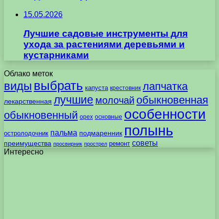
15.05.2026
Лучшие садовые инструменты для
ухода за растениями деревьями и
кустарниками
Облако меток
выбрать
виды
лапчатка
капуста
крестовник
лучшие
обыкновенная
молочай
лекарственная
особенности
обыкновенный
орех
основные
полынь
пальма
подмаренник
остролодочник
советы
преимущества
ремонт
просвирник
прострел
Интересно