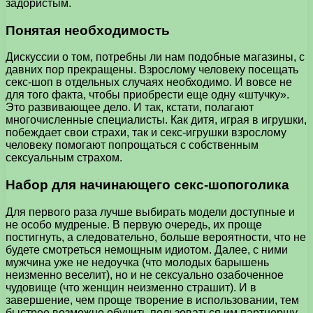
задористым.
Понятая необходимость
Дискуссии о том, потребны ли нам подобные магазины, с
давних пор прекращены. Взрослому человеку посещать
секс-шоп в отдельных случаях необходимо. И вовсе не
для того факта, чтобы приобрести еще одну «штучку».
Это развивающее дело. И так, кстати, полагают
многочисленные специалисты. Как дитя, играя в игрушки,
побеждает свои страхи, так и секс-игрушки взрослому
человеку помогают попрощаться с собственным
сексуальным страхом.
Набор для начинающего секс-шопоголика
Для первого раза лучше выбирать модели доступные и
не особо мудреные. В первую очередь, их проще
постигнуть, а следовательно, больше вероятности, что не
будете смотреться немощным идиотом. Далее, с ними
мужчина уже не недоучка (что молодых барышень
неизменно веселит), но и не сексуально озабоченное
чудовище (что женщин неизменно страшит). И в
завершение, чем проще творение в использовании, тем
быстрее возможно обучить пользоваться им партнершу.