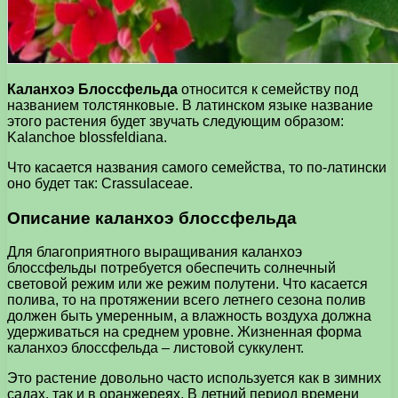
Каланхоэ Блоссфельда
относится к семейству под
названием толстянковые. В латинском языке название
этого растения будет звучать следующим образом:
Kalanchoe blossfeldiana.
Что касается названия самого семейства, то по-латински
оно будет так: Сrassulaceae.
Описание каланхоэ блоссфельда
Для благоприятного выращивания каланхоэ
блоссфельды потребуется обеспечить солнечный
световой режим или же режим полутени. Что касается
полива, то на протяжении всего летнего сезона полив
должен быть умеренным, а влажность воздуха должна
удерживаться на среднем уровне. Жизненная форма
каланхоэ блоссфельда – листовой суккулент.
Это растение довольно часто используется как в зимних
садах, так и в оранжереях. В летний период времени