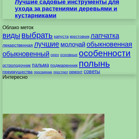
Лучшие садовые инструменты для
ухода за растениями деревьями и
кустарниками
Облако меток
выбрать
виды
лапчатка
капуста
крестовник
лучшие
обыкновенная
молочай
лекарственная
особенности
обыкновенный
орех
основные
полынь
пальма
подмаренник
остролодочник
советы
преимущества
ремонт
просвирник
прострел
Интересно