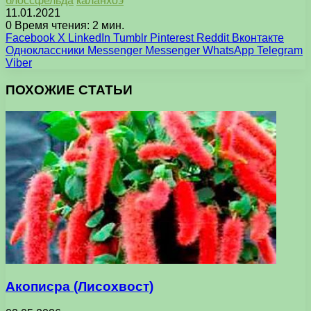
блоссфельда
каланхоэ
11.01.2021
0
Время чтения: 2 мин.
Facebook
X
LinkedIn
Tumblr
Pinterest
Reddit
Вконтакте
Одноклассники
Messenger
Messenger
WhatsApp
Telegram
Viber
ПОХОЖИЕ СТАТЬИ
Акописра (Лисохвост)