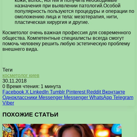
кожи, волос, ногтей и получить необходимые
назначения при выявлении патологий.Особой
популярность пользуются процедуры и операции по
омоложению лица и тела: мезотерапия, нити,
пластическая хирургия и другие.
Косметолог очень важная профессия для современного
общества. Компетентные специалисты всегда смогут
помочь человеку решить любую эстетическую проблему
внешнего вида.
Теги
косметолог киев
30.11.2018
0
Время чтения: 1 минута
Facebook
X
LinkedIn
Tumblr
Pinterest
Reddit
Вконтакте
Одноклассники
Messenger
Messenger
WhatsApp
Telegram
Viber
ПОХОЖИЕ СТАТЬИ