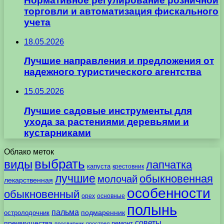
Нормативное регулирование розничной
торговли и автоматизация фискального
учета
18.05.2026
Лучшие направления и предложения от
надежного туристического агентства
15.05.2026
Лучшие садовые инструменты для
ухода за растениями деревьями и
кустарниками
Облако меток
выбрать
виды
лапчатка
капуста
крестовник
лучшие
обыкновенная
молочай
лекарственная
особенности
обыкновенный
орех
основные
полынь
пальма
подмаренник
остролодочник
советы
преимущества
ремонт
просвирник
прострел