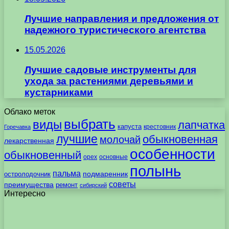
Лучшие направления и предложения от
надежного туристического агентства
15.05.2026
Лучшие садовые инструменты для
ухода за растениями деревьями и
кустарниками
Облако меток
выбрать
виды
лапчатка
капуста
крестовник
Горечавка
лучшие
обыкновенная
молочай
лекарственная
особенности
обыкновенный
орех
основные
полынь
пальма
подмаренник
остролодочник
советы
преимущества
ремонт
сибирский
Интересно