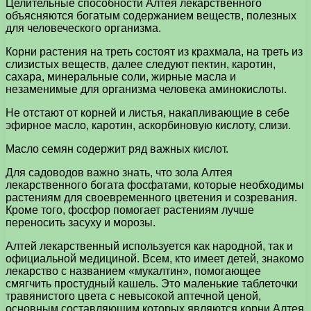
Целительные способности Алтея лекарственного
объясняются богатым содержанием веществ, полезных
для человеческого организма.
Корни растения на треть состоят из крахмала, на треть из
слизистых веществ, далее следуют пектин, каротин,
сахара, минеральные соли, жирные масла и
незаменимые для организма человека аминокислоты.
Не отстают от корней и листья, накапливающие в себе
эфирное масло, каротин, аскорбиновую кислоту, слизи.
Масло семян содержит ряд важных кислот.
Для садоводов важно знать, что зола Алтея
лекарственного богата фосфатами, которые необходимы
растениям для своевременного цветения и созревания.
Кроме того, фосфор помогает растениям лучше
переносить засуху и морозы.
Алтей лекарственный используется как народной, так и
официальной медициной. Всем, кто имеет детей, знакомо
лекарство с названием «мукалтин», помогающее
смягчить простудный кашель. Это маленькие таблеточки
травянистого цвета с невысокой аптечной ценой,
основным составляющим которых являются корни Алтея