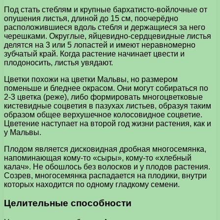
Под стать стеблям и крупные бархатисто-войлочные от
опушения листья, длиной до 15 см, поочерёдно
расположившиеся вдоль стебля и держащиеся за него
черешками. Округлые, яйцевидно-сердцевидные листья
делятся на 3 или 5 лопастей и имеют неравномерно
зубчатый край. Когда растение начинает цвести и
плодоносить, листья увядают.
Цветки похожи на цветки Мальвы, но размером
поменьше и бледнее окрасом. Они могут собираться по
2-3 цветка (реже), либо формировать многоцветковые
кистевидные соцветия в пазухах листьев, образуя таким
образом общее верхушечное колосовидное соцветие.
Цветение наступает на второй год жизни растения, как и
у Мальвы.
Плодом является дисковидная дробная многосемянка,
напоминающая кому-то «сыры», кому-то «хлебный
калач». Не обошлось без волосков и у плодов растения.
Созрев, многосемянка распадается на плодики, внутри
которых находится по одному гладкому семени.
Целительные способности