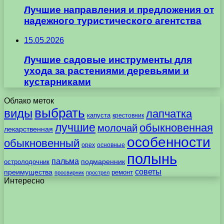
Лучшие направления и предложения от
надежного туристического агентства
15.05.2026
Лучшие садовые инструменты для
ухода за растениями деревьями и
кустарниками
Облако меток
выбрать
виды
лапчатка
капуста
крестовник
лучшие
обыкновенная
молочай
лекарственная
особенности
обыкновенный
орех
основные
полынь
пальма
подмаренник
остролодочник
советы
преимущества
ремонт
просвирник
прострел
Интересно