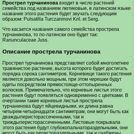
Прострел турчанинова
входит в число растений
семейства под названием лютиковые, в латинском языке
название этого растения будет звучать следующим
образом: Pulsatilla Turczaninovi Kril. et Serg.
Что касается названия самого семейства прострела
турчанинова, то по-латински оно будет так:
Ranunculaceae Juss.
Описание прострела турчанинова
Прострел турчанинова представляет собой многолетнее
травянистое растение, высота которого будет достигать
порядка сорока сантиметров. Корневище такого растения
является довольно мощным, при этом черешки будут
одеты посредством прямостояще-оттопыренных
волосков. Примечательно, что корневые листья этого
растения будут появляться одновременно с цветками. В
очертании такие корневые листья прострела
турчанинова будут яйцевидными, их длина равна
четырем-четырнадцати сантиметрам, они могут быть как
дваждыперисторассеченными, так и
триждыперисторассеченными. Листовые покрывала
этого растения будут глубокопальчатораздельными, они
могут быть как перистораздельными, так и снабжены