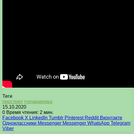
Теги
прострел
турчанинова
15.10.2020
0
Время чтения: 2 мин.
Facebook
X
LinkedIn
Tumblr
Pinterest
Reddit
Вконтакте
Одноклассники
Messenger
Messenger
WhatsApp
Telegram
Viber