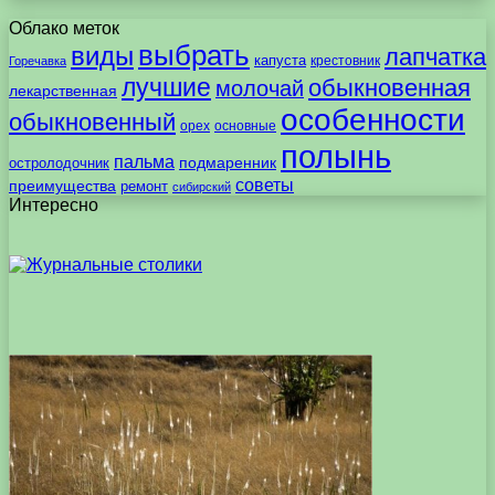
Облако меток
выбрать
виды
лапчатка
капуста
крестовник
Горечавка
лучшие
обыкновенная
молочай
лекарственная
особенности
обыкновенный
орех
основные
полынь
пальма
подмаренник
остролодочник
советы
преимущества
ремонт
сибирский
Интересно