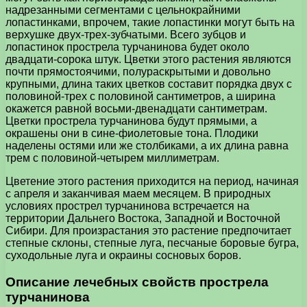
надрезанными сегментами с цельнокрайними
лопастинками, впрочем, такие лопастинки могут быть на
верхушке двух-трех-зубчатыми. Всего зубцов и
лопастинок прострела турчанинова будет около
двадцати-сорока штук. Цветки этого растения являются
почти прямостоячими, полураскрытыми и довольно
крупными, длина таких цветков составит порядка двух с
половиной-трех с половиной сантиметров, а ширина
окажется равной восьми-двенадцати сантиметрам.
Цветки прострела турчанинова будут прямыми, а
окрашены они в сине-фиолетовые тона. Плодики
наделены остями или же столбиками, а их длина равна
трем с половиной-четырем миллиметрам.
Цветение этого растения приходится на период, начиная
с апреля и заканчивая маем месяцем. В природных
условиях прострел турчанинова встречается на
территории Дальнего Востока, Западной и Восточной
Сибири. Для произрастания это растение предпочитает
степные склоны, степные луга, песчаные боровые бугра,
суходольные луга и окраины сосновых боров.
Описание лечебных свойств прострела
турчанинова