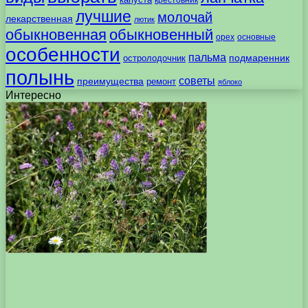
лучшие
молочай
лекарственная
лютик
обыкновенная
обыкновенный
орех
основные
особенности
пальма
подмаренник
остролодочник
полынь
советы
преимущества
ремонт
яблоко
Интересно