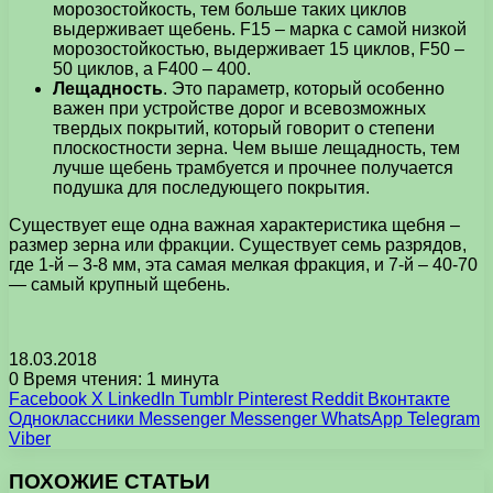
морозостойкость, тем больше таких циклов
выдерживает щебень. F15 – марка с самой низкой
морозостойкостью, выдерживает 15 циклов, F50 –
50 циклов, а F400 – 400.
Лещадность
. Это параметр, который особенно
важен при устройстве дорог и всевозможных
твердых покрытий, который говорит о степени
плоскостности зерна. Чем выше лещадность, тем
лучше щебень трамбуется и прочнее получается
подушка для последующего покрытия.
Существует еще одна важная характеристика щебня –
размер зерна или фракции. Существует семь разрядов,
где 1-й – 3-8 мм, эта самая мелкая фракция, и 7-й – 40-70
— самый крупный щебень.
18.03.2018
0
Время чтения: 1 минута
Facebook
X
LinkedIn
Tumblr
Pinterest
Reddit
Вконтакте
Одноклассники
Messenger
Messenger
WhatsApp
Telegram
Viber
ПОХОЖИЕ СТАТЬИ