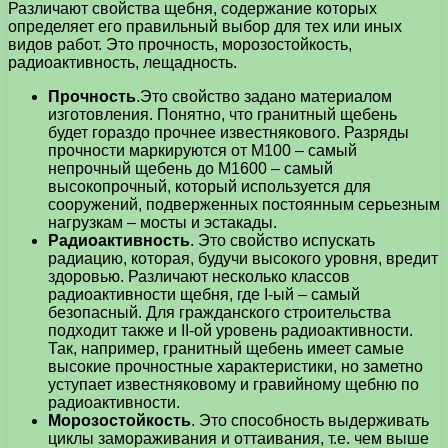
Различают свойства щебня, содержание которых
определяет его правильный выбор для тех или иных
видов работ. Это прочность, морозостойкость,
радиоактивность, лещадность.
Прочность
.Это свойство задано материалом
изготовления. Понятно, что гранитный щебень
будет гораздо прочнее известнякового. Разряды
прочности маркируются от М100 – самый
непрочный щебень до М1600 – самый
высокопрочный, который используется для
сооружений, подверженных постоянным серьезным
нагрузкам – мосты и эстакады.
Радиоактивность
. Это свойство испускать
радиацию, которая, будучи высокого уровня, вредит
здоровью. Различают несколько классов
радиоактивности щебня, где I-ый – самый
безопасный. Для гражданского строительства
подходит также и II-ой уровень радиоактивности.
Так, например, гранитный щебень имеет самые
высокие прочностные характеристики, но заметно
уступает известняковому и гравийному щебню по
радиоактивности.
Морозостойкость
. Это способность выдерживать
циклы замораживания и оттаивания, т.е. чем выше