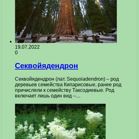
19.07.2022
0
Секвойядендрон
Секвойядендрон (лат. Sequoiadendron) – род
деревьев семейства Кипарисовые, ранее род
причисляли к семейству Таксодиевые. Род
включает лишь один вид –…