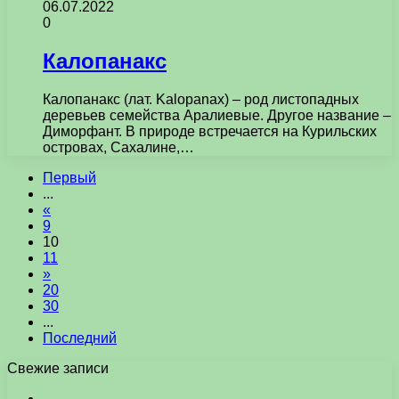
06.07.2022
0
Калопанакс
Калопанакс (лат. Kalopаnax) – род листопадных
деревьев семейства Аралиевые. Другое название –
Диморфант. В природе встречается на Курильских
островах, Сахалине,…
Первый
...
«
9
10
11
»
20
30
...
Последний
Свежие записи