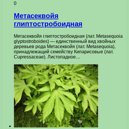
0
Метасеквойя
глиптостробоидная
Метасеквойя глиптостробоидная (лат. Metasequoia
glyptostroboides) — единственный вид хвойных
деревьев рода Метасеквойя (лат. Metasequoia),
принадлежащий семейству Кипарисовые (лат.
Cupressaceae). Листопадное…