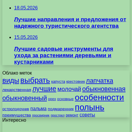
18.05.2026
Лучшие направления и предложения от
надежного туристического агентства
15.05.2026
Лучшие садовые инструменты для
ухода за растениями деревьями и
кустарниками
Облако меток
выбрать
виды
лапчатка
капуста
крестовник
лучшие
обыкновенная
молочай
лекарственная
особенности
обыкновенный
орех
основные
полынь
пальма
подмаренник
остролодочник
советы
преимущества
ремонт
просвирник
прострел
Интересно